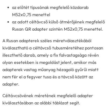
az előtét típusának megfelelő közdarab
M52x0,75 menettel
az adott céltávcső külső átmérőjének megfelelő
Rusan QR adapter szintén M52x0,75 menettel.
A Rusan adapterek széles méretválasztékából
kiválasztható a céltávcső tubusméretéhez pontosan
illeszthető darab, amely a fix falvastagsága révén
olyan esetekben is megoldást jelent, amikor más
adapterek vastag műanyag hézagoló gyűrűi miatt
nem fér el a fegyver tusa és a távcső között az
adapter.
Céltávcsövének méretének megfelelő adapter
kiválasztásában az alábbi táblázat segít.