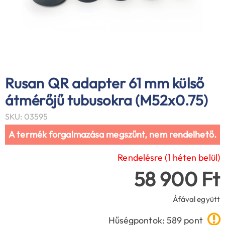
Rusan QR adapter 61 mm külső
átmérőjű tubusokra (M52x0.75)
SKU: 03595
A termék forgalmazása megszűnt, nem rendelhető.
Rendelésre (1 héten belül)
58 900 Ft
Áfával együtt
Hűségpontok: 589 pont