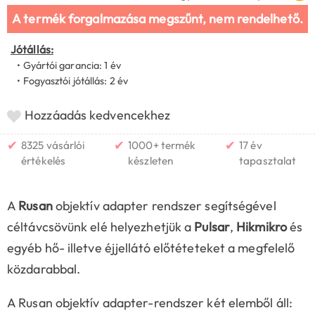
A termék forgalmazása megszűnt, nem rendelhető.
Jótállás:
• Gyártói garancia: 1 év
• Fogyasztói jótállás: 2 év
Hozzáadás kedvencekhez
✔
✔
✔
8325 vásárlói
1000+ termék
17 év
értékelés
készleten
tapasztalat
A
Rusan
objektív adapter rendszer segítségével
céltávcsövünk elé helyezhetjük a
Pulsar
,
Hikmikro
és
egyéb hő- illetve éjjellátó előtéteteket a megfelelő
közdarabbal.
A Rusan objektív adapter-rendszer két elemből áll: