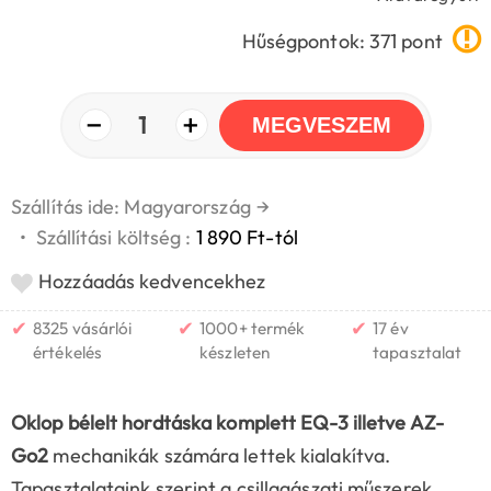
Hűségpontok: 371 pont
−
+
1
MEGVESZEM
Szállítás ide: Magyarország
→
•
Szállítási költség :
1 890 Ft-tól
Hozzáadás kedvencekhez
✔
✔
✔
8325 vásárlói
1000+ termék
17 év
értékelés
készleten
tapasztalat
Oklop bélelt hordtáska komplett EQ-3 illetve AZ-
Go2
mechanikák számára lettek kialakítva.
Tapasztalataink szerint a csillagászati műszerek,