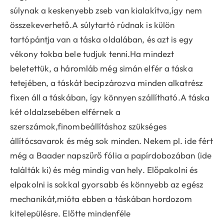
súlynak a keskenyebb zseb van kialakítva,így nem
összekeverhető.A súlytartó rúdnak is külön
tartópántja van a táska oldalában, és azt is egy
vékony tokba bele tudjuk tenni.Ha mindezt
beletettük, a háromláb még simán elfér a táska
tetejében, a táskát becipzározva minden alkatrész
fixen áll a táskában, így könnyen szállítható.A táska
két oldalzsebében elférnek a
szerszámok,finombeállításhoz szükséges
állítócsavarok és még sok minden. Nekem pl. ide fért
még a Baader napszűrő fólia a papírdobozában (ide
találták ki) és még mindig van hely. Előpakolni és
elpakolni is sokkal gyorsabb és könnyebb az egész
mechanikát,mióta ebben a táskában hordozom
kitelepülésre. Előtte mindenféle