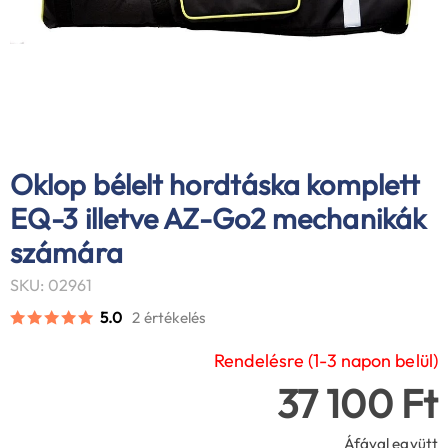
Oklop bélelt hordtáska komplett
EQ-3 illetve AZ-Go2 mechanikák
számára
SKU: 02961
5.0
2 értékelés
Rendelésre (1-3 napon belül)
37 100 Ft
Áfával együtt