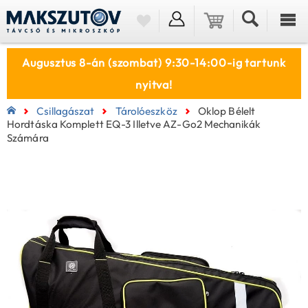
Augusztus 8-án (szombat) 9:30-14:00-ig tartunk
nyitva!
Csillagászat
Tárolóeszköz
Oklop Bélelt
Hordtáska Komplett EQ-3 Illetve AZ-Go2 Mechanikák
Számára