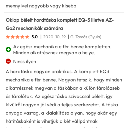
mennyivel nagyobb vagy kisebb
Oklop bélelt hordtáska komplett EQ-3 illetve AZ-
Go2 mechanikák számára
|
|
5.0
2020. 10. 19.
G. Tamás
(Gyula)
Az egész mechanika elfér benne kompletten.
+
Minden alkatrésznek megvan a helye.
−
Nincs ilyen
A hordtáska nagyon praktikus. A komplett EQ3
mechanika elfér benne. Nagyon tetszik, hogy minden
alkatrésznek megvan a táskában a külön tárolózseb
és tárolótok. Az egész táska szivaccsal bélelt, így
kívülről nagyon jól védi a teljes szerkezetet. A táska
anyaga vastag, a kialakítása olyan, hogy akár egy
hátitáskaként is vihetjük a két vállpántnak