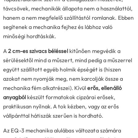
távcsövek, mechanikák állapota nem a használattól,
hanem a nem megfelelő szállítástól romlanak. Ebben
segítenek a mechanika fejhez és lábhoz való
minőségi hordtáskák.
A
2 cm-es szivacs béléssel
kitűnően megvédik a
sérülésektől mind a műszert, mind pedig a műszerrel
együtt szállított egyéb holmik épségét is (hiszen
azokat nem nyomják meg, nem karcolják össze a
mechanika fém alkatrészei). Kívül
erős, ellenálló
anyagból
készült formatokok cipzárai erősek,
praktikusan nyílnak. A tok kézben, vagy az erős
vállpánttal hátiszák szerűen is hordható.
Az EQ-3 mechanika alulábas változata számára