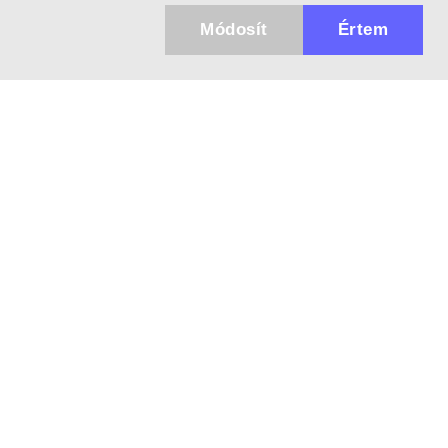
Módosít
Értem
Küldhetünk értesítőt az újdonságainkról és
az akciós ajánlatainkról?
Ajándék 3000 Ft értékű kupon kódot is kapsz.
IGEN, KÉREM!