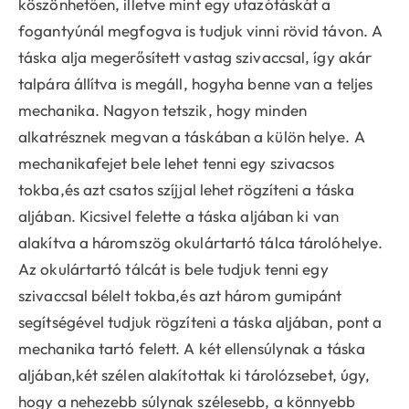
köszönhetően, illetve mint egy utazótáskát a
fogantyúnál megfogva is tudjuk vinni rövid távon. A
táska alja megerősített vastag szivaccsal, így akár
talpára állítva is megáll, hogyha benne van a teljes
mechanika. Nagyon tetszik, hogy minden
alkatrésznek megvan a táskában a külön helye. A
mechanikafejet bele lehet tenni egy szivacsos
tokba,és azt csatos szíjjal lehet rögzíteni a táska
aljában. Kicsivel felette a táska aljában ki van
alakítva a háromszög okulártartó tálca tárolóhelye.
Az okulártartó tálcát is bele tudjuk tenni egy
szivaccsal bélelt tokba,és azt három gumipánt
segítségével tudjuk rögzíteni a táska aljában, pont a
mechanika tartó felett. A két ellensúlynak a táska
aljában,két szélen alakítottak ki tárolózsebet, úgy,
hogy a nehezebb súlynak szélesebb, a könnyebb