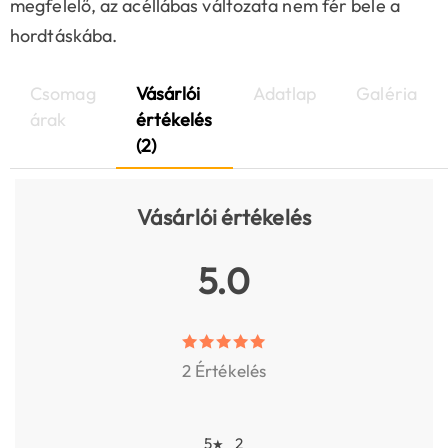
megfelelő, az acéllábas változata nem fér bele a
hordtáskába.
Csomag
Vásárlói
Adatlap
Galéria
árak
értékelés
(2)
Vásárlói értékelés
5.0
2 Értékelés
5
2
★