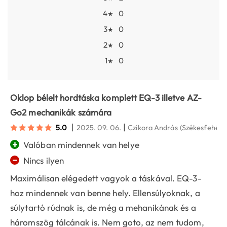
4
0
★
3
0
★
2
0
★
1
0
★
Oklop bélelt hordtáska komplett EQ-3 illetve AZ-
Go2 mechanikák számára
|
|
5.0
2025. 09. 06.
Czikora András
(Székesfehérv
+
Valóban mindennek van helye
−
Nincs ilyen
Maximálisan elégedett vagyok a táskával. EQ-3-
hoz mindennek van benne hely. Ellensúlyoknak, a
súlytartó rúdnak is, de még a mehanikának és a
háromszög tálcának is. Nem goto, az nem tudom,