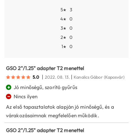
5
3
★
4
0
★
3
0
★
2
0
★
1
0
★
GSO 2"/1.25" adapter T2 menettel
|
|
5.0
2022. 08. 13.
Kanalics Gábor
(Kaposvár)
+
Jó minőségű, szorító gyűrűs
−
Nincs ilyen
Az első tapasztalatok alapján jó minőségű, és a
várakozásaimnak megfelelően működik.
GSO 2"/1.25" adapter T2 menettel