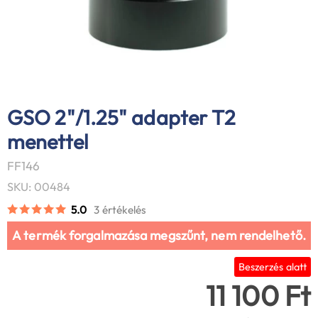
GSO 2"/1.25" adapter T2
menettel
FF146
SKU: 00484
5.0
3 értékelés
A termék forgalmazása megszűnt, nem rendelhető.
Beszerzés alatt
11 100 Ft