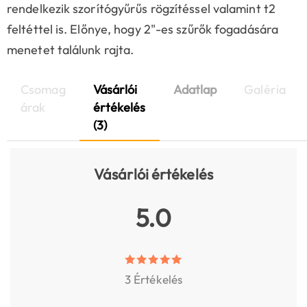
rendelkezik szorítógyűrűs rögzítéssel valamint t2
feltéttel is. Előnye, hogy 2"-es szűrők fogadására
menetet találunk rajta.
Csomag
Vásárlói
Adatlap
Galéria
árak
értékelés
(3)
Vásárlói értékelés
5.0
3 Értékelés