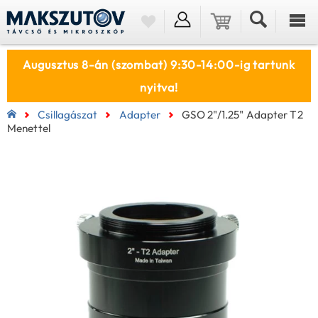
Augusztus 8-án (szombat) 9:30-14:00-ig tartunk
nyitva!
Csillagászat
Adapter
GSO 2"/1.25" Adapter T2
Menettel