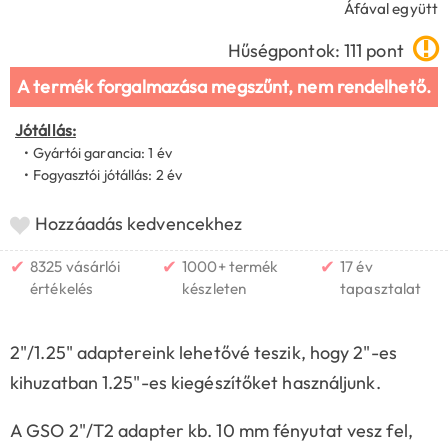
Áfával együtt
Hűségpontok: 111 pont
A termék forgalmazása megszűnt, nem rendelhető.
Jótállás:
• Gyártói garancia: 1 év
• Fogyasztói jótállás: 2 év
Hozzáadás kedvencekhez
✔
✔
✔
8325 vásárlói
1000+ termék
17 év
értékelés
készleten
tapasztalat
2"/1.25" adaptereink lehetővé teszik, hogy 2"-es
kihuzatban 1.25"-es kiegészítőket használjunk.
A GSO 2"/T2 adapter kb. 10 mm fényutat vesz fel,