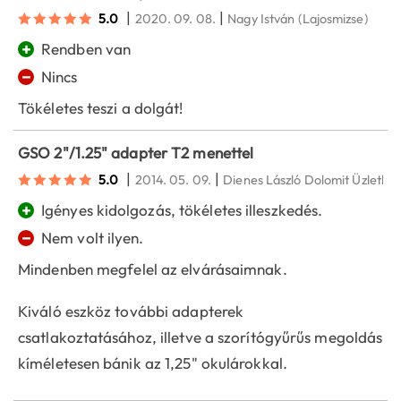
|
|
5.0
2020. 09. 08.
Nagy István
(Lajosmizse)
+
Rendben van
−
Nincs
Tökéletes teszi a dolgát!
GSO 2"/1.25" adapter T2 menettel
|
|
5.0
2014. 05. 09.
Dienes László Dolomit Üzlethá
+
Igényes kidolgozás, tökéletes illeszkedés.
−
Nem volt ilyen.
Mindenben megfelel az elvárásaimnak.
Kiváló eszköz további adapterek
csatlakoztatásához, illetve a szorítógyűrűs megoldás
kíméletesen bánik az 1,25" okulárokkal.