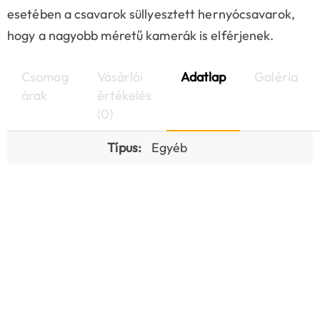
esetében a csavarok süllyesztett hernyócsavarok,
hogy a nagyobb méretű kamerák is elférjenek.
Csomag
Vásárlói
Adatlap
Galéria
árak
értékelés
(0)
Típus:
Egyéb