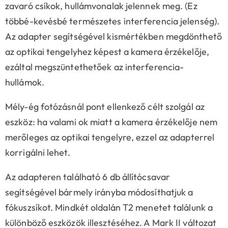
zavaró csíkok, hullámvonalak jelennek meg. (Ez
többé-kevésbé természetes interferencia jelenség).
Az adapter segítségével kismértékben megdönthető
az optikai tengelyhez képest a kamera érzékelője,
ezáltal megszüntethetőek az interferencia-
hullámok.
Mély-ég fotózásnál pont ellenkező célt szolgál az
eszköz: ha valami ok miatt a kamera érzékelője nem
merőleges az optikai tengelyre, ezzel az adapterrel
korrigálni lehet.
Az adapteren található 6 db állítócsavar
segítségével bármely irányba módosíthatjuk a
fókuszsíkot. Mindkét oldalán T2 menetet találunk a
különböző eszközök illesztéséhez. A Mark II változat