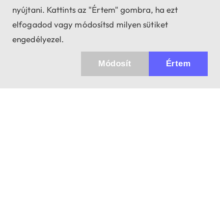
nyújtani. Kattints az "Értem" gombra, ha ezt
elfogadod vagy módosítsd milyen sütiket
engedélyezel.
Módosít
Értem
Küldhetünk értesítőt az újdonságainkról és