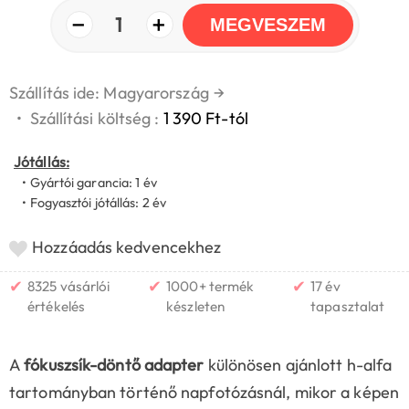
−
+
1
MEGVESZEM
Szállítás ide: Magyarország
→
•
Szállítási költség :
1 390 Ft-tól
Jótállás:
• Gyártói garancia: 1 év
• Fogyasztói jótállás: 2 év
Hozzáadás kedvencekhez
✔
✔
✔
8325 vásárlói
1000+ termék
17 év
értékelés
készleten
tapasztalat
A
fókuszsík-döntő adapter
különösen ajánlott h-alfa
tartományban történő napfotózásnál, mikor a képen