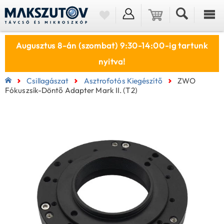
Augusztus 8-án (szombat) 9:30-14:00-ig tartunk
nyitva!
Csillagászat
Asztrofotós Kiegészítő
ZWO
Fókuszsík-Döntő Adapter Mark II. (T2)