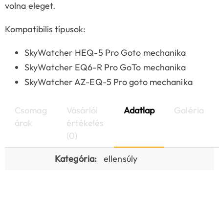
volna eleget.
Kompatibilis típusok:
SkyWatcher HEQ-5 Pro Goto mechanika
SkyWatcher EQ6-R Pro GoTo mechanika
SkyWatcher AZ-EQ-5 Pro goto mechanika
Csomag
Vásárlói
Adatlap
Galéria
árak
értékelés
(0)
Kategória:
ellensúly