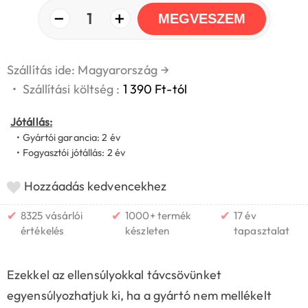
−
+
1
MEGVESZEM
Szállítás ide: Magyarország
→
•
Szállítási költség :
1 390 Ft-tól
Jótállás:
• Gyártói garancia: 2 év
• Fogyasztói jótállás: 2 év
Hozzáadás kedvencekhez
✔
✔
✔
8325 vásárlói
1000+ termék
17 év
értékelés
készleten
tapasztalat
Ezekkel az ellensúlyokkal távcsövünket
egyensúlyozhatjuk ki, ha a gyártó nem mellékelt