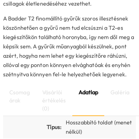
csillagok életlenedéséhez vezethet.
A Badder T2 finomállító gyűrűk szoros illesztésnek
köszönhetően a gyűrű nem tud elcsúszni a T2-es
kiegészítőkön található horonyba, így nem dől meg a
képsík sem. A gyűrűk műanyagból készülnek, pont
azért, hogyha nem lehet egy kiegészítőre ráhúzni,
ollóval egy ponton könnyen elvághatóak és enyhén
szétnyitva könnyen fel-le helyezhetőek legyenek.
Csomag
Vásárlói
Adatlap
Galéria
árak
értékelés
(0)
Hosszabbító toldat (menet
Típus:
nélkül)