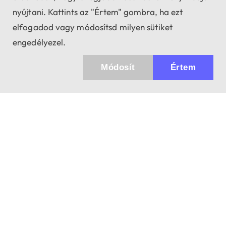
nyújtani. Kattints az "Értem" gombra, ha ezt
elfogadod vagy módosítsd milyen sütiket
engedélyezel.
Módosít
Értem
Küldhetünk értesítőt az újdonságainkról és