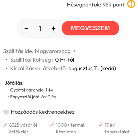
Hűségpontok: 969 pont
−
+
1
MEGVESZEM
Szállítás ide: Magyarország
→
•
Szállítási költség :
0 Ft-tól
•
Kiszállítással átvehető:
augusztus 11. (kedd)
Jótállás:
• Gyártói garancia: 1 év
• Fogyasztói jótállás: 2 év
Hozzáadás kedvencekhez
✔
✔
✔
8325 vásárlói
1000+ termék
17 év
értékelés
készleten
tapasztalat