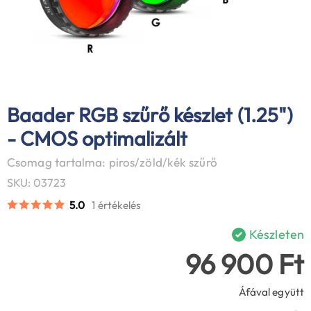
Baader RGB szűrő készlet (1.25")
- CMOS optimalizált
Csomag tartalma: piros/zöld/kék szűrő
SKU: 03723
5.0
1 értékelés
Készleten
96 900 Ft
Áfával együtt