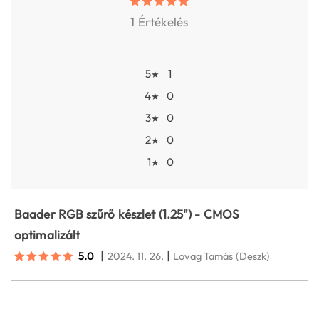
1 Értékelés
5
1
★
4
0
★
3
0
★
2
0
★
1
0
★
Baader RGB szűrő készlet (1.25") - CMOS
optimalizált
|
|
5.0
2024. 11. 26.
Lovag Tamás
(Deszk)