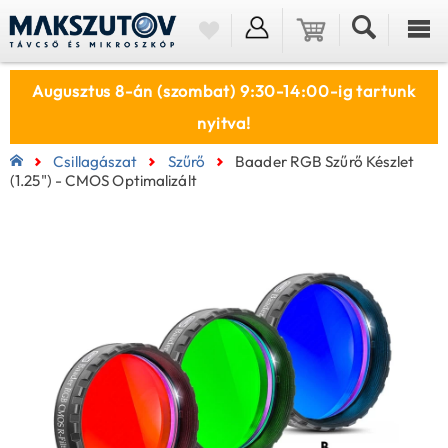
Augusztus 8-án (szombat) 9:30-14:00-ig tartunk
nyitva!
Csillagászat
Szűrő
Baader RGB Szűrő Készlet
(1.25") - CMOS Optimalizált