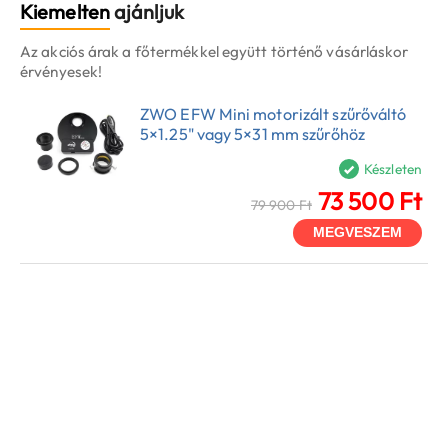
Kiemelten
ajánljuk
Az akciós árak a főtermékkel együtt történő vásárláskor
érvényesek!
ZWO EFW Mini motorizált szűrőváltó
5×1.25" vagy 5×31 mm szűrőhöz
Készleten
73 500 Ft
79 900 Ft
MEGVESZEM