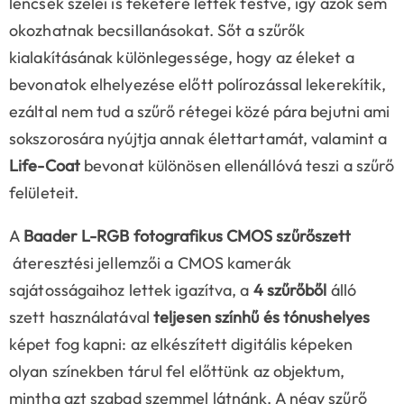
lencsék szélei is feketére lettek festve, így azok sem
okozhatnak becsillanásokat. Sőt a szűrők
kialakításának különlegessége, hogy az éleket a
bevonatok elhelyezése előtt polírozással lekerekítik,
ezáltal nem tud a szűrő rétegei közé pára bejutni ami
sokszorosára nyújtja annak élettartamát, valamint a
Life-Coat
bevonat különösen ellenállóvá teszi a szűrő
felületeit.
A
Baader L-RGB fotografikus CMOS szűrőszett
áteresztési jellemzői a CMOS kamerák
sajátosságaihoz lettek igazítva, a
4 szűrőből
álló
szett használatával
teljesen színhű és tónushelyes
képet fog kapni: az elkészített digitális képeken
olyan színekben tárul fel előttünk az objektum,
mintha azt szabad szemmel látnánk. A négy szűrő