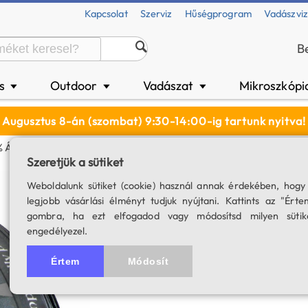
Kapcsolat
Szerviz
Hűségprogram
Vadászvi
B
és
Outdoor
Vadászat
Mikroszkópi
▼
▼
▼
Augusztus 8-án (szombat) 9:30-14:00-ig tartunk nyitva!
 Áteresztéssel - ND 0.9 (2")
Szeretjük a sütiket
Baader neutrális 
Weboldalunk sütiket (cookie) használ annak érdekében, hogy
legjobb vásárlási élményt tudjuk nyújtani. Kattints az "Érte
0.9 (2")
gombra, ha ezt elfogadod vagy módosítsd milyen sütik
engedélyezel.
SKU: 00107
Értem
Módosít