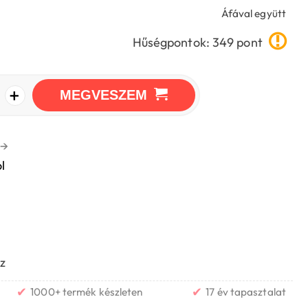
Áfával együtt
Hűségpontok: 349 pont
+
MEGVESZEM
→
l
z
✔
✔
1000+ termék készleten
17 év tapasztalat