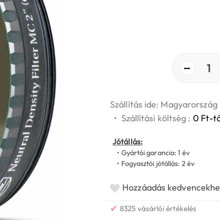
−
1
Szállítás ide: Magyarország
•
Szállítási költség :
0 Ft-tó
Jótállás:
• Gyártói garancia: 1 év
• Fogyasztói jótállás: 2 év
Hozzáadás kedvencekhe
✔
8325 vásárlói értékelés