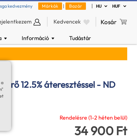
|
zsga kedvezmény
Márkák
|
Bazár
ejelentkezem
Kedvencek
Kosár
a
Információ
Tudástár
▼
▼
szűrő 12.5% áteresztéssel - ND
 a
m"
et
Rendelésre (1-2 héten belül)
34 900 Ft