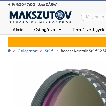
H-P:
9:30-17:00
Szo:
ZÁRVA
Akció
Csillagászat
Természetfigyel
▼
Csillagászat
Szűrő
Baader Neutrális Szűrő 12.5%