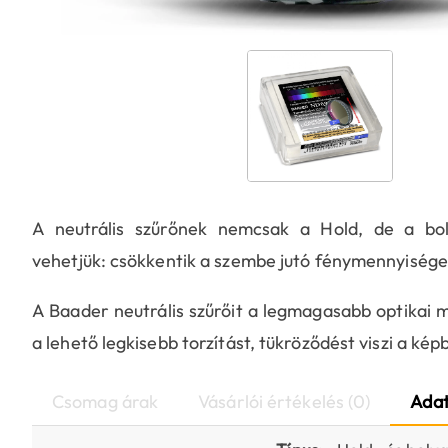
A neutrális szűrőnek nemcsak a Hold, de a boly
vehetjük: csökkentik a szembe jutó fénymennyiséget
A Baader neutrális szűrőit a legmagasabb optikai 
a lehető legkisebb torzítást, tükröződést viszi a ké
Csomag árak
Vásárlói értékelés (0)
Adat