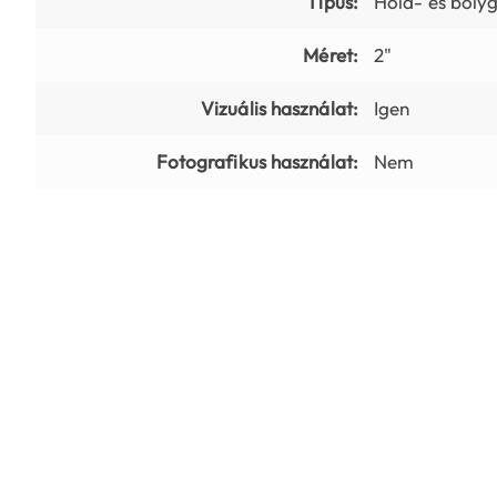
Típus:
Hold- és boly
Méret:
2"
Vizuális használat:
Igen
Fotografikus használat:
Nem