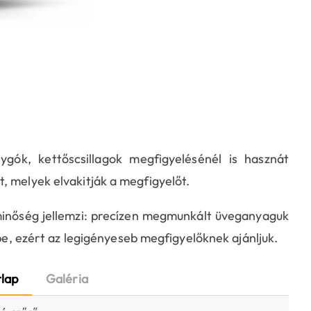
gók, kettőscsillagok megfigyelésénél is hasznát
, melyek elvakitják a megfigyelőt.
minőség jellemzi: precízen megmunkált üveganyaguk
pbe, ezért az legigényeseb megfigyelőknek ajánljuk.
lap
Galéria