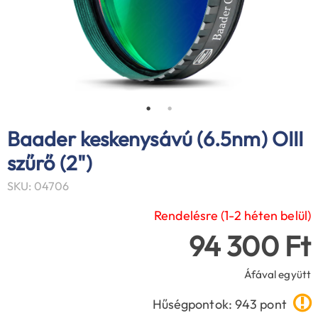
Baader keskenysávú (6.5nm) OIII
szűrő (2")
SKU: 04706
Rendelésre (1-2 héten belül)
94 300 Ft
Áfával együtt
Hűségpontok: 943 pont