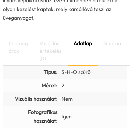
kiváló képalkotáshoz, ezen túlmenően a felületek
olyan kezelést kaptak, mely karcállóvá teszi az
üveganyagot.
Csomag
Vásárlói
Adatlap
Galéria
árak
értékelés
(0)
Típus:
S-H-O szűrő
Méret:
2"
Vizuális használat:
Nem
Fotografikus
Igen
használat: