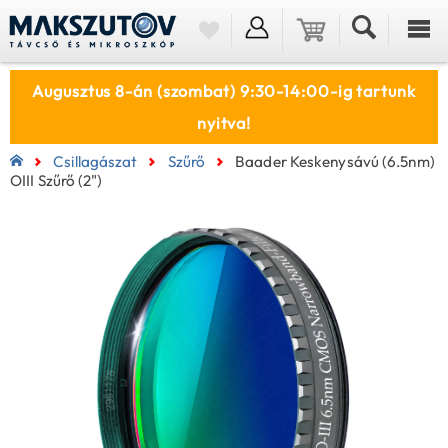
Augusztus 8-án (szombat) 9:30-14:00-ig tartunk
nyitva!
Csillagászat
Szűrő
Baader Keskenysávú (6.5nm)
OIII Szűrő (2")