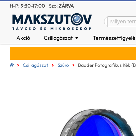
H-P:
9:30-17:00
Szo:
ZÁRVA
Akció
Csillagászat
Természetfigyel
▼
Csillagászat
Szűrő
Baader Fotografikus Kék (B)