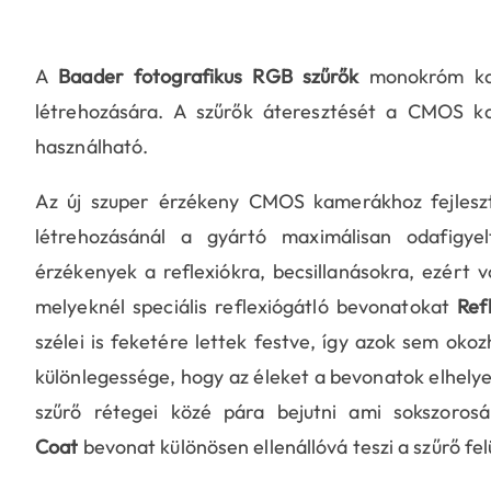
A
Baader fotografikus RGB szűrők
monokróm kam
létrehozására. A szűrők áteresztését a CMOS k
használható.
Az új szuper érzékeny CMOS kamerákhoz fejlesz
létrehozásánál a gyártó maximálisan odafigy
érzékenyek a reflexiókra, becsillanásokra, ezért v
melyeknél speciális reflexiógátló bevonatokat
Ref
szélei is feketére lettek festve, így azok sem okoz
különlegessége, hogy az éleket a
bevonatok elhelyez
szűrő rétegei közé pára bejutni ami sokszoros
Coat
bevonat különösen ellenállóvá teszi a szűrő felü