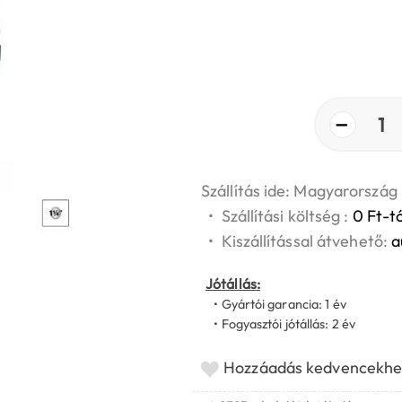
−
1
Szállítás ide: Magyarország
•
Szállítási költség :
0 Ft-tó
•
Kiszállítással átvehető:
a
Jótállás:
• Gyártói garancia: 1 év
• Fogyasztói jótállás: 2 év
Hozzáadás kedvencekhe