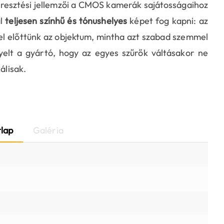
resztési jellemzői a CMOS kamerák sajátosságaihoz
al
teljesen színhű és tónushelyes
képet fog kapni: az
 fel előttünk az objektum, mintha azt szabad szemmel
yelt a gyártó, hogy az egyes szűrők váltásakor ne
álisak.
lap
Galéria