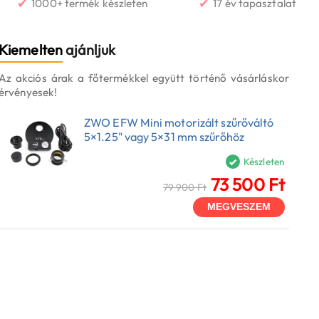
✔
✔
1000+ termék készleten
17 év tapasztalat
Kiemelten
ajánljuk
Az akciós árak a főtermékkel együtt történő vásárláskor
érvényesek!
ZWO EFW Mini motorizált szűrőváltó
5×1.25" vagy 5×31 mm szűrőhöz
Készleten
73 500 Ft
79 900 Ft
MEGVESZEM