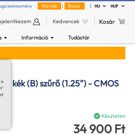
|
zsga kedvezmény
Márkák
|
Bazár
ejelentkezem
Kedvencek
Kosár
a
Információ
Tudástár
▼
▼
us kék (B) szűrő (1.25") - CMOS
 a
m"
et
Készleten
34 900 Ft