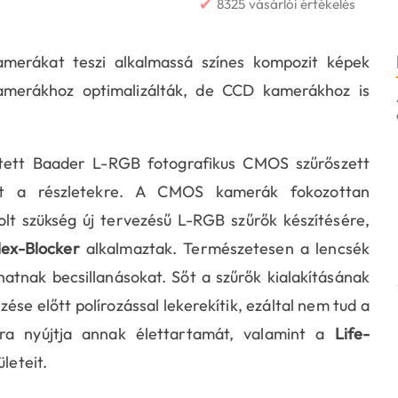
✔
8325 vásárlói értékelés
erákat teszi alkalmassá színes kompozit képek
amerákhoz optimalizálták, de CCD kamerákhoz is
tett Baader L-RGB fotografikus CMOS szűrőszett
elt a részletekre. A CMOS kamerák fokozottan
olt szükség új tervezésű L-RGB szűrők készítésére,
lex-Blocker
alkalmaztak. Természetesen a lencsék
hatnak becsillanásokat. Sőt a szűrők kialakításának
ése előtt polírozással lekerekítik, ezáltal nem tud a
ára nyújtja annak élettartamát, valamint a
Life-
leteit.