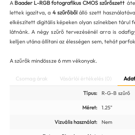
A
Baader L-RGB fotografikus CMOS szűrőszett
áte
lettek igazítva, a
4 szűrőből
álló szett használatáv
elkészített digitális képeken olyan színekben tárul
látnánk. A négy szűrő tervezésénél arra is odafig
kelljen utána állítani az élességen sem, tehát parfok
A szűrők mindössze 6 mm vékonyak.
Csomag árak
Vásárlói értékelés (0)
Adat
Típus:
R-G-B szűrő
Méret:
1.25"
Vizuális használat:
Nem