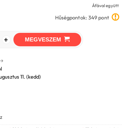
Áfával együtt
Hűségpontok: 349 pont
+
MEGVESZEM
→
l
ugusztus 11. (kedd)
z