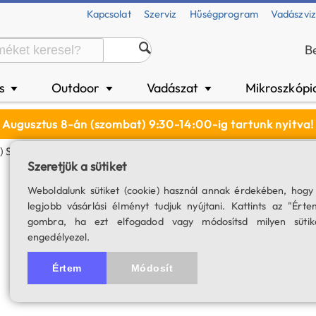
Kapcsolat
Szerviz
Hűségprogram
Vadászvi
B
és
Outdoor
Vadászat
Mikroszkópi
▼
▼
▼
Augusztus 8-án (szombat) 9:30-14:00-ig tartunk nyitva!
 Szűrő (1.25") - CMOS Optimalizált
Szeretjük a sütiket
Baader fotografik
Weboldalunk sütiket (cookie) használ annak érdekében, hogy
legjobb vásárlási élményt tudjuk nyújtani. Kattints az "Érte
optimalizált
gombra, ha ezt elfogadod vagy módosítsd milyen sütik
engedélyezel.
SKU: 03722
Értem
Módosít