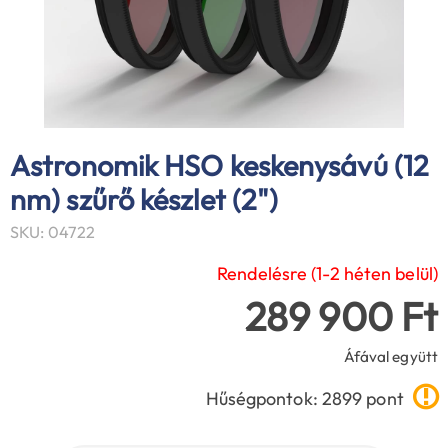
Astronomik HSO keskenysávú (12
nm) szűrő készlet (2")
SKU: 04722
Rendelésre (1-2 héten belül)
289 900 Ft
Áfával együtt
Hűségpontok: 2899 pont