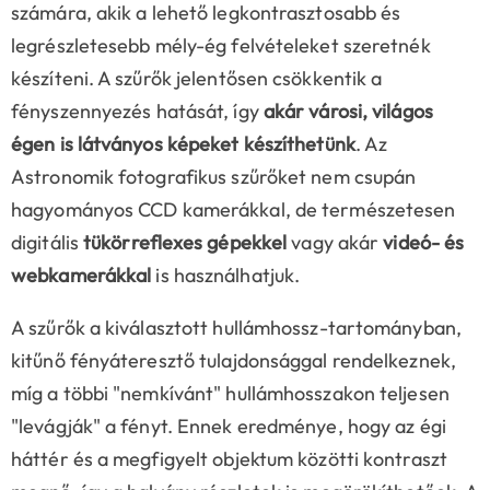
számára, akik a lehető legkontrasztosabb és
legrészletesebb mély-ég felvételeket szeretnék
készíteni. A szűrők jelentősen csökkentik a
fényszennyezés hatását, így
akár városi, világos
égen is látványos képeket készíthetünk
. Az
Astronomik fotografikus szűrőket nem csupán
hagyományos CCD kamerákkal, de természetesen
digitális
tükörreflexes gépekkel
vagy akár
videó- és
webkamerákkal
is használhatjuk.
A szűrők a kiválasztott hullámhossz-tartományban,
kitűnő fényáteresztő tulajdonsággal rendelkeznek,
míg a többi "nemkívánt" hullámhosszakon teljesen
"levágják" a fényt. Ennek eredménye, hogy az égi
háttér és a megfigyelt objektum közötti kontraszt