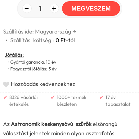
−
+
1
MEGVESZEM
Szállítás ide: Magyarország
→
•
Szállítási költség :
0 Ft-tól
Jótállás:
• Gyártói garancia: 10 év
• Fogyasztói jótállás: 3 év
Hozzáadás kedvencekhez
✔
✔
✔
8326 vásárlói
1000+ termék
17 év
értékelés
készleten
tapasztalat
Az
Astronomik keskenysávú szűrők
elsőrangú
választást jelentek minden olyan asztrofotós