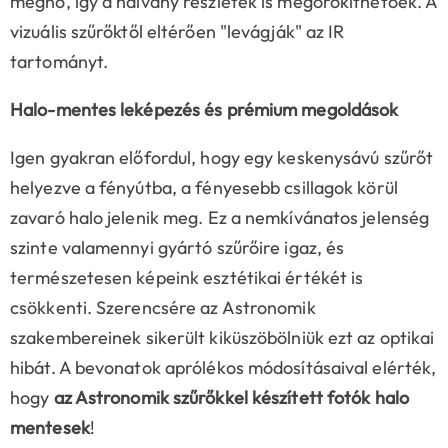
megnő, így a halvány részletek is megörökíthetőek. A
vizuális szűrőktől eltérően "levágják" az IR
tartományt.
Halo-mentes leképezés és prémium megoldások
Igen gyakran előfordul, hogy egy keskenysávú szűrőt
helyezve a fényútba, a fényesebb csillagok körül
zavaró halo jelenik meg. Ez a nemkívánatos jelenség
szinte valamennyi gyártó szűrőire igaz, és
természetesen képeink esztétikai értékét is
csökkenti. Szerencsére az Astronomik
szakembereinek sikerült kiküszöbölniük ezt az optikai
hibát. A bevonatok aprólékos módosításaival elérték,
hogy
az Astronomik szűrőkkel készített fotók halo
mentesek
!