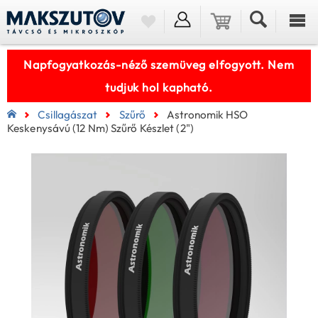
Napfogyatkozás-néző szemüveg elfogyott. Nem
tudjuk hol kapható.
Csillagászat
Szűrő
Astronomik HSO
Keskenysávú (12 Nm) Szűrő Készlet (2")