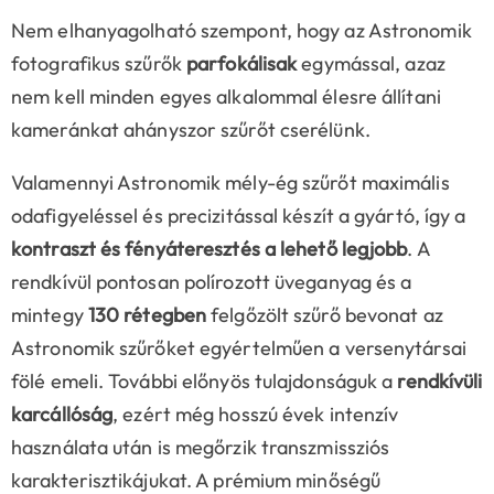
Nem elhanyagolható szempont, hogy az Astronomik
fotografikus szűrők
parfokálisak
egymással, azaz
nem kell minden egyes alkalommal élesre állítani
kameránkat ahányszor szűrőt cserélünk.
Valamennyi Astronomik mély-ég szűrőt maximális
odafigyeléssel és precizitással készít a gyártó, így a
kontraszt és fényáteresztés a lehető legjobb
. A
rendkívül pontosan polírozott üveganyag és a
mintegy
130 rétegben
felgőzölt szűrő bevonat az
Astronomik szűrőket egyértelműen a versenytársai
fölé emeli. További előnyös tulajdonságuk a
rendkívüli
karcállóság
, ezért még hosszú évek intenzív
használata után is megőrzik transzmissziós
karakterisztikájukat. A prémium minőségű