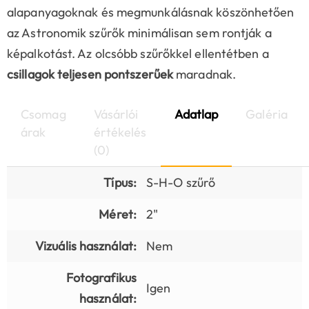
alapanyagoknak és megmunkálásnak köszönhetően
az Astronomik szűrők minimálisan sem rontják a
képalkotást. Az olcsóbb szűrőkkel ellentétben a
csillagok teljesen pontszerűek
maradnak.
Csomag
Vásárlói
Adatlap
Galéria
árak
értékelés
(0)
Típus:
S-H-O szűrő
Méret:
2"
Vizuális használat:
Nem
Fotografikus
Igen
használat: