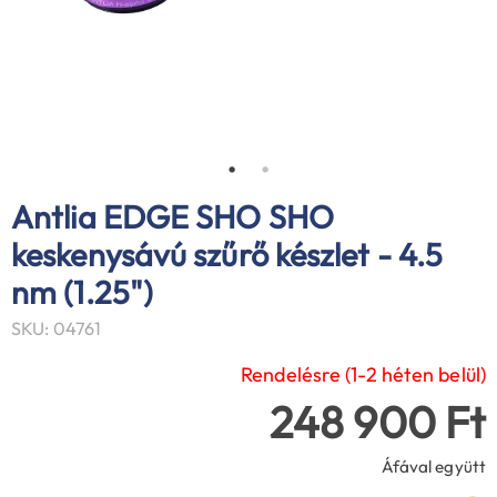
Antlia EDGE SHO SHO
keskenysávú szűrő készlet - 4.5
nm (1.25")
SKU: 04761
Rendelésre (1-2 héten belül)
248 900 Ft
Áfával együtt