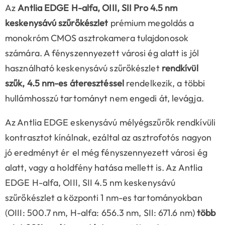
Az
Antlia
EDGE
H-alfa, OIII, SII Pro 4.5 nm
keskenysávú szűrőkészlet
prémium megoldás a
monokróm CMOS asztrokamera tulajdonosok
számára. A fényszennyezett városi ég alatt is jól
használható keskenysávú szűrőkészlet
rendkívül
szűk, 4.5 nm-es áteresztéssel
rendelkezik, a többi
hullámhosszú tartományt nem engedi át, levágja.
Az Antlia EDGE eskenysávú mélyégszűrők rendkívüli
kontrasztot kínálnak, ezáltal az asztrofotós nagyon
jó eredményt ér el még fényszennyezett városi ég
alatt, vagy a holdfény hatása mellett is. Az Antlia
EDGE H-alfa, OIII, SII 4.5 nm keskenysávú
szűrőkészlet a központi 1 nm-es tartományokban
(OIII: 500.7 nm, H-alfa: 656.3 nm, SII: 671.6 nm)
több