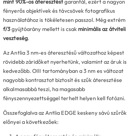
mint 90%-os áteresztést
garantál, ezért a nagyon
fényerős objektívek és távcsövek fotografikus
használatához is tökéletesen passzol. Még extrém
f/3
gyújtóarány mellett is csak
minimális az átviteli
veszteség
.
Az Antlia 3 nm-es áteresztésű változathoz képest
rövidebb záridőket nyerhetünk, valamint az áruk is
kedvezőbb. OIII tartományban a 3 nm es változat
nagyobb kontrasztot biztosít és szűk áteresztése
alkalmasabbá teszi, ha magasabb
fényszennyezettséggel terhelt helyen kell fotózni.
Összefoglalva az Antlia EDGE keskeny sávú szűrők
előnyei a következőek: