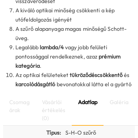
visszaverődését
A kiváló optikai minőség csökkenti a kép
utófeldolgozás igényét
A szűrő alapanyaga magas minőségű Schott-
üveg.
Legalább
lambda/4
vagy jobb felületi
pontossággal rendelkeznek, azaz
prémium
kategória
.
Az optikai felületeket
tükröződéscsökkentő
és
karcolódásgátló
bevonatokkal látta el a gyártó
Csomag
Vásárlói
Adatlap
Galéria
árak
értékelés
(0)
Típus:
S-H-O szűrő