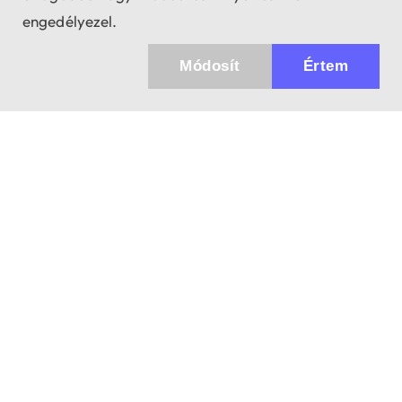
engedélyezel.
Módosít
Értem
Küldhetünk értesítőt az újdonságainkról és
az akciós ajánlatainkról?
Ajándék 3000 Ft értékű kupon kódot is kapsz.