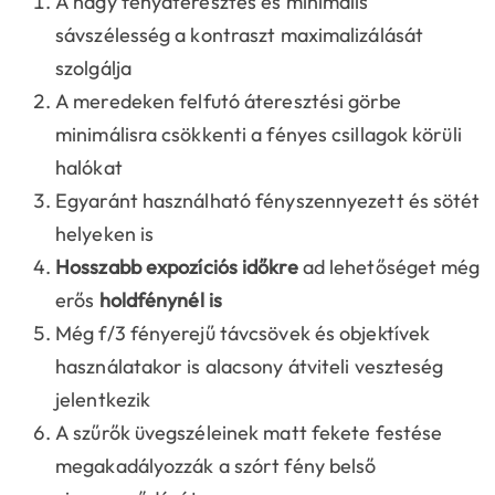
A nagy fényáteresztés és minimális
sávszélesség a kontraszt maximalizálását
szolgálja
A meredeken felfutó áteresztési görbe
minimálisra csökkenti a fényes csillagok körüli
halókat
Egyaránt használható fényszennyezett és sötét
helyeken is
Hosszabb expozíciós időkre
ad lehetőséget még
erős
holdfénynél is
Még f/3 fényerejű távcsövek és objektívek
használatakor is alacsony átviteli veszteség
jelentkezik
A szűrők üvegszéleinek matt fekete festése
megakadályozzák a szórt fény belső