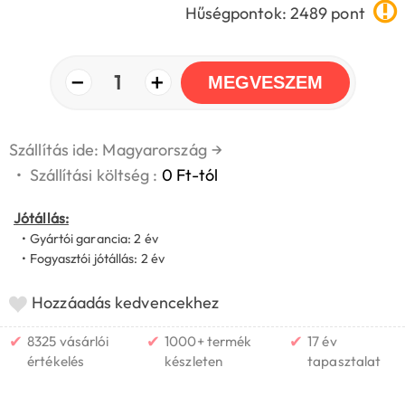
Hűségpontok: 2489 pont
−
+
1
MEGVESZEM
Szállítás ide: Magyarország
→
•
Szállítási költség :
0 Ft-tól
Jótállás:
• Gyártói garancia: 2 év
• Fogyasztói jótállás: 2 év
Hozzáadás kedvencekhez
✔
✔
✔
8325 vásárlói
1000+ termék
17 év
értékelés
készleten
tapasztalat