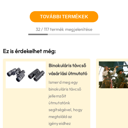
TOVÁBBI TERMÉKEK
32 / 117 termék megjelenítése
Ez is érdekelhet még:
Binokuláris távcső
vásárlási útmutató
Ismerd meg egy
binokuláris távcső
jellemzőit
útmutatónk
segítségével, hogy
megtaláld az
igényeidhez