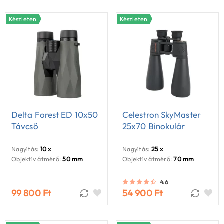
Készleten
Készleten
Delta Forest ED 10x50
Celestron SkyMaster
Távcső
25x70 Binokulár
Nagyítás:
10 x
Nagyítás:
25 x
Objektív átmérő:
50 mm
Objektív átmérő:
70 mm
4.6
99 800 Ft
54 900 Ft