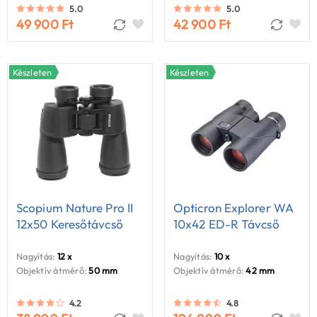
5.0
5.0
49 900 Ft
42 900 Ft
Készleten
Készleten
Scopium Nature Pro II
Opticron Explorer WA
12x50 Keresőtávcső
10x42 ED-R Távcső
Nagyítás:
12 x
Nagyítás:
10 x
Objektív átmérő:
50 mm
Objektív átmérő:
42 mm
4.2
4.8