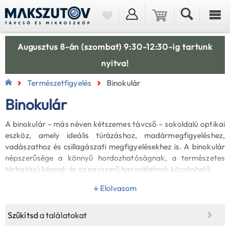
Augusztus 8-án (szombat) 9:30-12:30-ig tartunk
nyitva!
Természetfigyelés
Binokulár
Binokulár
A binokulár – más néven kétszemes távcső – sokoldalú optikai
eszköz, amely ideális túrázáshoz, madármegfigyeléshez,
vadászathoz és csillagászati megfigyelésekhez is. A binokulár
népszerűsége a könnyű hordozhatóságnak, a természetes
térhatású képnek és az egyszerű használatnak köszönhető.
↓ Elolvasom
Kínálatunkban megtalálhatók a madarászok körében kedvelt
8x42 és 10x42 binokulár modellek, amelyek kiváló egyensúlyt
biztosítanak nagyítás és fényerő között. A 8x56-os binokulár
Szűkítsd
a találatokat
típusok szürkületi megfigyeléshez ideálisak, míg a nagyobb,