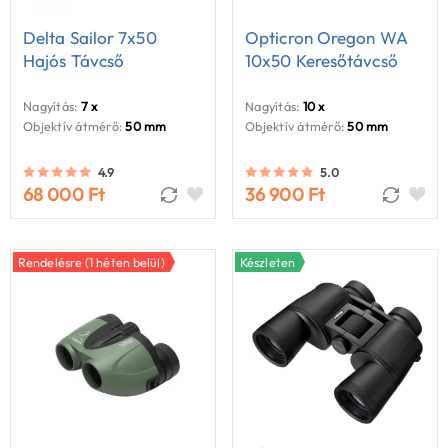
Delta Sailor 7x50
Opticron Oregon WA
Hajós Távcső
10x50 Keresőtávcső
Nagyítás:
7 x
Nagyítás:
10 x
Objektív átmérő:
50 mm
Objektív átmérő:
50 mm
4.9
5.0
68 000 Ft
36 900 Ft
Rendelésre (1 héten belül)
Készleten