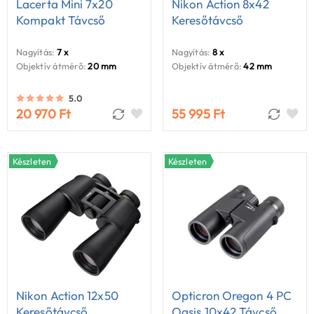
Lacerta Mini 7x20
Nikon Action 8x42
Kompakt Távcső
Keresőtávcső
Nagyítás:
7 x
Nagyítás:
8 x
Objektív átmérő:
20 mm
Objektív átmérő:
42 mm
5.0
20 970 Ft
55 995 Ft
Készleten
Készleten
Nikon Action 12x50
Opticron Oregon 4 PC
Keresőtávcső
Oasis 10x42 Távcső