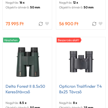
Nagyítás:
16 x
Nagyítás:
12 x
Objektív átmérő:
50 mm
Objektív átmérő:
50 mm
73 995 Ft
56 900 Ft
Készleten
Beszerzés alatt
Delta Forest II 8.5x50
Opticron Trailfinder T4
Keresőtávcső
8x25 Távcső
Nagyítás:
8.5 x
Nagyítás:
8 x
Objektív átmérő:
50 mm
Objektív átmérő:
25 mm