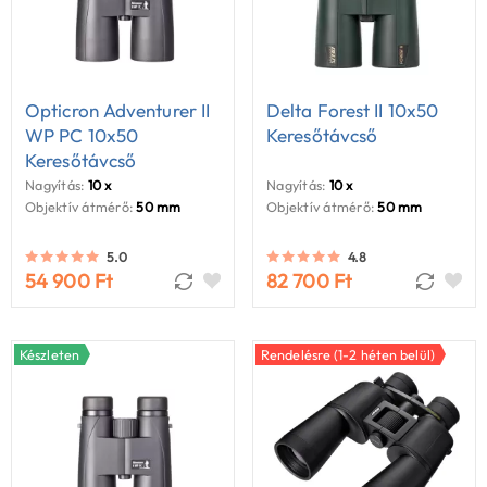
Opticron Adventurer II
Delta Forest II 10x50
WP PC 10x50
Keresőtávcső
Keresőtávcső
Nagyítás:
10 x
Nagyítás:
10 x
Objektív átmérő:
50 mm
Objektív átmérő:
50 mm
5.0
4.8
54 900 Ft
82 700 Ft
Készleten
Rendelésre (1-2 héten belül)