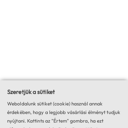
ilyenkor a kéz remegése fokozottabban jelentkezik, ami rontja
a kép stabilitását. Ha nagyobb nagyításra van szükséged,
fontold meg egy állvány használatát a binokulárral, hogy
biztosítsd a kép stabilitását.
Szakértői támogatás a Távcső-mikroszkóp.hu-nál
Böngészd át webáruházunk binokulár kínálatát, és találd meg
a számodra tökéletes eszközt. Amennyiben kérdésed van,
vagy segítségre van szükséged a választásban,
ügyfélszolgálatunk készséggel áll rendelkezésedre. Fedezd fel
termékeink előnyeit, és válaszd a legjobb binokuláris
távcsövet a pontos és megbízható vizsgálatokhoz!
Bővebben:
Binokuláris távcső vásárlási útmutató
Szeretjük a sütiket
Weboldalunk sütiket (cookie) használ annak
érdekében, hogy a legjobb vásárlási élményt tudjuk
nyújtani. Kattints az "Értem" gombra, ha ezt