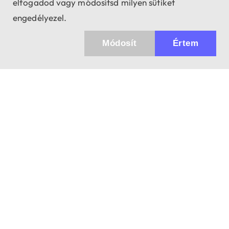
elfogadod vagy módosítsd milyen sütiket
engedélyezel.
Módosít
Értem
Küldhetünk értesítőt az újdonságainkról és
az akciós ajánlatainkról?
Ajándék 3000 Ft értékű kupon kódot is kapsz.