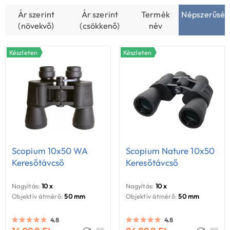
akár 70 mm-es binokulár változatok csillagászati célokra is
Ár szerint
Ár szerint
Termék
Népszerűség
alkalmasak, például a Hold vagy fényesebb mélyég-
(növekvő)
(csökkenő)
név
objektumok vizsgálatához.
Választhatsz kedvező ár-érték arányú porro prizmás binokulár
Készleten
Készleten
modellek közül, vagy kompakt, vízálló és strapabíró
tetőélprizmás binokulár kivitelekből, amelyek professzionális
használatra is megfelelnek.
Scopium 10x50 WA
Scopium Nature 10x50
Keresőtávcső
Keresőtávcső
Nagyítás:
10 x
Nagyítás:
10 x
Objektív átmérő:
50 mm
Objektív átmérő:
50 mm
4.8
4.8