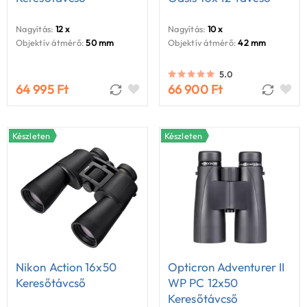
Nagyítás:
12 x
Nagyítás:
10 x
Objektív átmérő:
50 mm
Objektív átmérő:
42 mm
5.0
64 995 Ft
66 900 Ft
Készleten
Készleten
Nikon Action 16x50
Opticron Adventurer II
Keresőtávcső
WP PC 12x50
Keresőtávcső