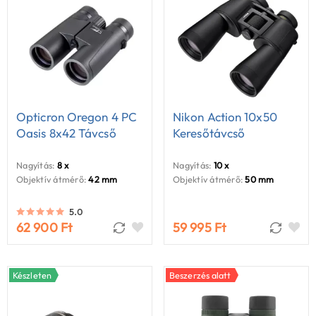
Opticron Oregon 4 PC
Nikon Action 10x50
Oasis 8x42 Távcső
Keresőtávcső
Nagyítás:
8 x
Nagyítás:
10 x
Objektív átmérő:
42 mm
Objektív átmérő:
50 mm
5.0
62 900 Ft
59 995 Ft
Készleten
Beszerzés alatt