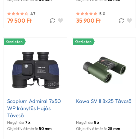
4.7
5.0
79 500 Ft
35 900 Ft
Készleten
Készleten
Scopium Admiral 7x50
Kowa SV II 8x25 Távcső
WP Iránytűs Hajós
Távcső
Nagyítás:
7 x
Nagyítás:
8 x
Objektív átmérő:
50 mm
Objektív átmérő:
25 mm