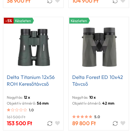
38 900 Ft
104 900 Ft
-5%
Készleten
Készleten
Delta Titanium 12x56
Delta Forest ED 10x42
ROH Keresőtávcső
Távcső
Nagyítás:
12 x
Nagyítás:
10 x
Objektív átmérő:
56 mm
Objektív átmérő:
42 mm
1.0
161 500 Ft
5.0
153 500 Ft
89 800 Ft