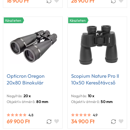
16 900 Ft
26 900 Ft
Készleten
Készleten
Opticron Oregon
Scopium Nature Pro II
20x80 Binokulár
10x50 Keresőtávcső
Nagyítás:
20 x
Nagyítás:
10 x
Objektív átmérő:
80 mm
Objektív átmérő:
50 mm
4.8
4.9
69 900 Ft
34 900 Ft