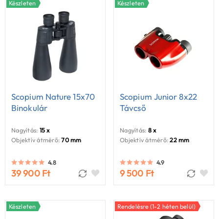
Készleten
Készleten
Scopium Nature 15x70
Scopium Junior 8x22
Binokulár
Távcső
Nagyítás:
15 x
Nagyítás:
8 x
Objektív átmérő:
70 mm
Objektív átmérő:
22 mm
4.8
4.9
39 900 Ft
9 500 Ft
Készleten
Rendelésre (1-2 héten belül)