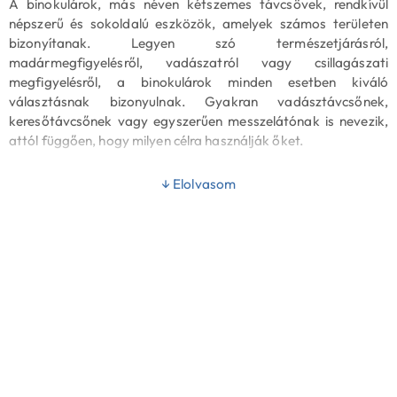
A binokulárok, más néven kétszemes távcsövek, rendkívül
népszerű és sokoldalú eszközök, amelyek számos területen
bizonyítanak. Legyen szó természetjárásról,
madármegfigyelésről, vadászatról vagy csillagászati
megfigyelésről, a binokulárok minden esetben kiváló
választásnak bizonyulnak. Gyakran vadásztávcsőnek,
keresőtávcsőnek vagy egyszerűen messzelátónak is nevezik,
attól függően, hogy milyen célra használják őket.
Binokulár jellemzői és előnyei
↓ Elolvasom
A binokuláris távcsövek legfontosabb jellemzője, hogy a
megnevezésükben szereplő számok a nagyításra és az objektív
átmérőjére utalnak. Például egy 8x42-es binokulár esetében a
„8x” a nagyítást, míg a „42” az objektív lencse átmérőjét
milliméterben jelzi. A megfelelő binokulár kiválasztása során
fontos figyelembe venni ezeket a paramétereket, hiszen
különböző felhasználási területekhez különböző specifikációk
ideálisak.
Túrázás és általános nézelődés:
A 30-50 mm-es
objektívvel rendelkező binokulárok ideálisak könnyű