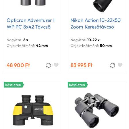
Opticron Adventurer II
Nikon Action 10-22x50
WP PC 8x42 Távcső
Zoom Keresőtávcső
Nagyítás:
8 x
Nagyítás:
10-22 x
Objektív átmérő:
42 mm
Objektív átmérő:
50 mm
48 900 Ft
83 995 Ft
Készleten
Készleten