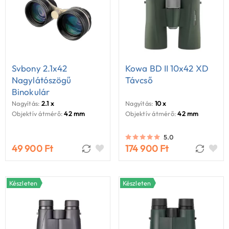
Svbony 2.1x42
Kowa BD II 10x42 XD
Nagylátószögű
Távcső
Binokulár
Nagyítás:
2.1 x
Nagyítás:
10 x
Objektív átmérő:
42 mm
Objektív átmérő:
42 mm
5.0
49 900 Ft
174 900 Ft
Készleten
Készleten