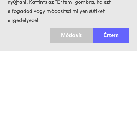
nyújtani. Kattints az "Értem" gombra, ha ezt
elfogadod vagy módosítsd milyen sütiket
engedélyezel.
Módosít
Értem
Küldhetünk értesítőt az újdonságainkról és
az akciós ajánlatainkról?