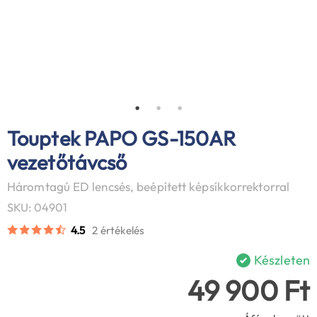
Touptek PAPO GS-150AR
vezetőtávcső
Háromtagú ED lencsés, beépített képsíkkorrektorral
SKU: 04901
4.5
2 értékelés
Készleten
49 900 Ft