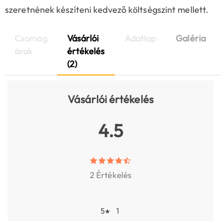
szeretnének készíteni kedvező költségszint mellett.
Csomag
Vásárlói
Adatlap
Galéria
árak
értékelés
(2)
Vásárlói értékelés
4.5
2 Értékelés
5
1
★