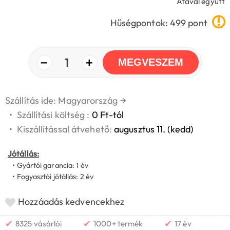
Áfával együtt
Hűségpontok: 499 pont
−
+
1
MEGVESZEM
Szállítás ide: Magyarország
→
•
Szállítási költség :
0 Ft-tól
•
Kiszállítással átvehető:
augusztus 11. (kedd)
Jótállás:
• Gyártói garancia: 1 év
• Fogyasztói jótállás: 2 év
Hozzáadás kedvencekhez
✔
✔
✔
8325 vásárlói
1000+ termék
17 év