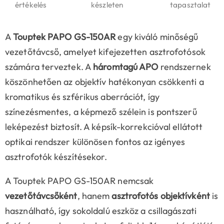
értékelés
készleten
tapasztalat
A
Touptek PAPO GS-150AR
egy kiváló minőségű
vezetőtávcső, amelyet kifejezetten asztrofotósok
számára terveztek. A
háromtagú APO
rendszernek
köszönhetően az objektív hatékonyan csökkenti a
kromatikus és szférikus aberrációt, így
színezésmentes, a képmező szélein is pontszerű
leképezést biztosít. A képsík-korrekcióval ellátott
optikai rendszer különösen fontos az igényes
asztrofotók készítésekor.
A Touptek PAPO GS-150AR nemcsak
vezetőtávcsőként
, hanem
asztrofotós objektívként
is
használható, így sokoldalú eszköz a csillagászati