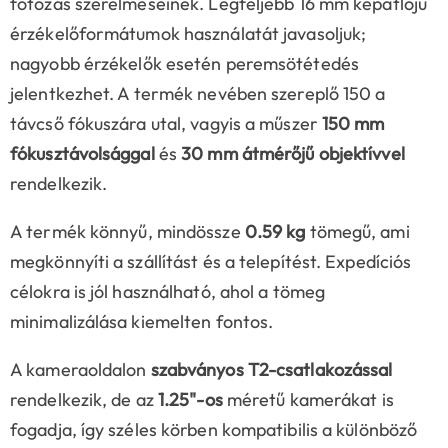
fotózás szerelmeseinek. Legfeljebb 16 mm képátlójú
érzékelőformátumok használatát javasoljuk;
nagyobb érzékelők esetén peremsötétedés
jelentkezhet. A termék nevében szereplő 150 a
távcső fókuszára utal, vagyis a műszer
150 mm
fókusztávolsággal
és
30 mm átmérőjű objektívvel
rendelkezik.
A termék könnyű, mindössze
0.59 kg
tömegű, ami
megkönnyíti a szállítást és a telepítést. Expedíciós
célokra is jól használható, ahol a tömeg
minimalizálása kiemelten fontos.
A kameraoldalon
szabványos T2-csatlakozással
rendelkezik, de az
1.25"-os
méretű kamerákat is
fogadja, így széles körben kompatibilis a különböző