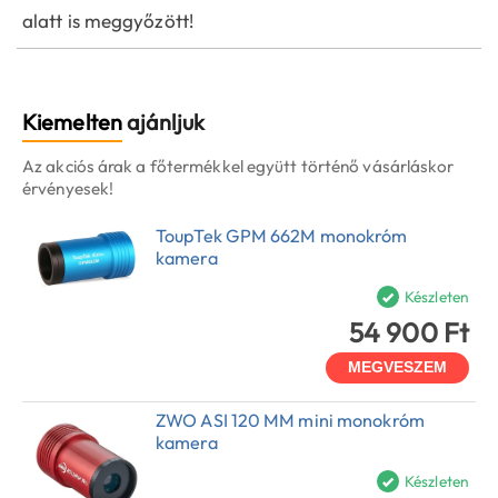
alatt is meggyőzött!
Kiemelten
ajánljuk
Az akciós árak a főtermékkel együtt történő vásárláskor
érvényesek!
ToupTek GPM 662M monokróm
kamera
Készleten
54 900 Ft
MEGVESZEM
ZWO ASI 120 MM mini monokróm
kamera
Készleten