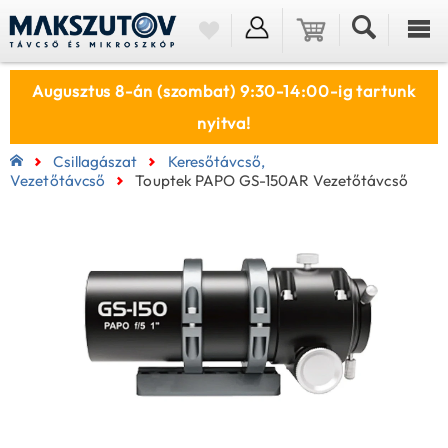
Augusztus 8-án (szombat) 9:30-14:00-ig tartunk
nyitva!
Csillagászat
Keresőtávcső,
Vezetőtávcső
Touptek PAPO GS-150AR Vezetőtávcső