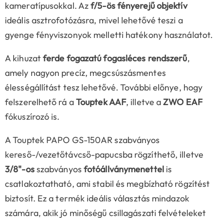
kameratípusokkal. Az
f/5-ös fényerejű objektív
ideális asztrofotózásra, mivel lehetővé teszi a
gyenge fényviszonyok melletti hatékony használatot.
A kihuzat
ferde fogazatú fogasléces rendszerű
,
amely nagyon precíz, megcsúszásmentes
élességállítást tesz lehetővé. További előnye, hogy
felszerelhető rá a
Touptek AAF
, illetve a
ZWO EAF
fókuszírozó is.
A Touptek PAPO GS-150AR szabványos
kereső-/vezetőtávcső-papucsba rögzíthető, illetve
3/8"-os
szabványos
fotóállványmenettel
is
csatlakoztatható, ami stabil és megbízható rögzítést
biztosít. Ez a termék ideális választás mindazok
számára, akik jó minőségű csillagászati felvételeket