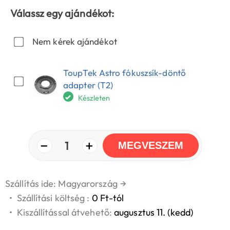
Válassz egy ajándékot:
Nem kérek ajándékot
ToupTek Astro fókuszsík-döntő
adapter (T2)
Készleten
−
+
1
MEGVESZEM
Szállítás ide: Magyarország
→
•
Szállítási költség :
0 Ft-tól
•
Kiszállítással átvehető:
augusztus 11. (kedd)