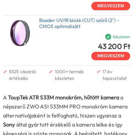
MEGVESZEM
Baader UV/IR blokk (CUT) szűrő (2") -
CMOS optimalizált
Készleten
43 200 Ft
MEGVESZEM
✔
✔
✔
8325 vásárlói
1000+ termék
17 év
értékelés
készleten
tapasztalat
A
ToupTek ATR 533M monokróm, hűtött kamera
a
népszerű ZWO ASI 533MM PRO monokróm kamera
alternatívájaként is felfogható, hiszen ugyanaz a
Sony
által gyártott érzékelő a kamera lelke és így
képességi is szinte azonosak. A beépített, hatékony