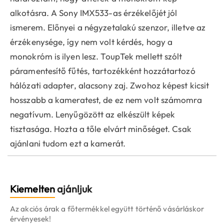
alkotásra. A Sony IMX533-as érzékelőjét jól
ismerem. Előnyei a négyzetalakú szenzor, illetve az
érzékenysége, így nem volt kérdés, hogy a
monokróm is ilyen lesz. ToupTek mellett szólt
páramentesítő fűtés, tartozékként hozzátartozó
hálózati adapter, alacsony zaj. Zwohoz képest kicsit
hosszabb a kameratest, de ez nem volt számomra
negatívum. Lenyűgözött az elkészült képek
tisztasága. Hozta a tőle elvárt minőséget. Csak
ajánlani tudom ezt a kamerát.
Kiemelten
ajánljuk
Az akciós árak a főtermékkel együtt történő vásárláskor
érvényesek!