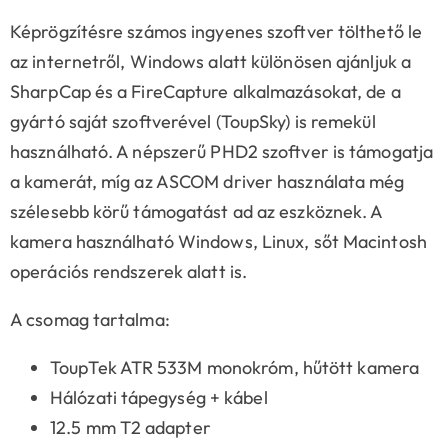
Képrögzítésre számos ingyenes szoftver tölthető le
az internetről, Windows alatt különösen ajánljuk a
SharpCap és a FireCapture alkalmazásokat, de a
gyártó saját szoftverével (ToupSky) is remekül
használható. A népszerű PHD2 szoftver is támogatja
a kamerát, míg az ASCOM driver használata még
szélesebb körű támogatást ad az eszköznek. A
kamera használható Windows, Linux, sőt Macintosh
operációs rendszerek alatt is.
A csomag tartalma:
ToupTek ATR 533M monokróm, hűtött kamera
Hálózati tápegység + kábel
12.5 mm T2 adapter