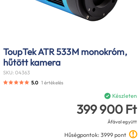
ToupTek ATR 533M monokróm,
hűtött kamera
SKU: 04363
5.0
1 értékelés
Készleten
399 900 Ft
Áfával együtt
Hűségpontok: 3999 pont