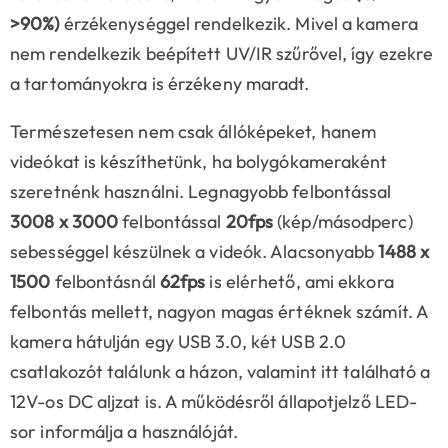
>90%)
érzékenységgel rendelkezik. Mivel a kamera
nem rendelkezik beépített UV/IR szűrővel, így ezekre
a tartományokra is érzékeny maradt.
Természetesen nem csak állóképeket, hanem
videókat is készíthetünk, ha bolygókameraként
szeretnénk használni. Legnagyobb felbontással
3008 x 3000
felbontással
20fps
(kép/másodperc)
sebességgel készülnek a videók. Alacsonyabb
1488 x
1500
felbontásnál
62fps
is elérhető, ami ekkora
felbontás mellett, nagyon magas értéknek számít. A
kamera hátulján egy USB 3.0, két USB 2.0
csatlakozót találunk a házon, valamint itt található a
12V-os DC aljzat is. A működésről állapotjelző LED-
sor informálja a használóját.