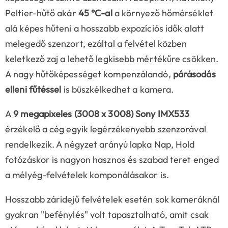
Peltier-hűtő akár
45 °C-al
a környező hőmérséklet
alá képes hűteni a hosszabb expozíciós idők alatt
melegedő szenzort, ezáltal a felvétel közben
keletkező zaj a lehető legkisebb mértékűre csökken.
A nagy hűtőképességet kompenzálandó,
párásodás
elleni fűtéssel
is büszkélkedhet a kamera.
A
9 megapixeles (3008 x 3008) Sony IMX533
érzékelő a cég egyik legérzékenyebb szenzorával
rendelkezik. A négyzet arányú lapka Nap, Hold
fotózáskor is nagyon hasznos és szabad teret enged
a mélyég-felvételek komponálásakor is.
Hosszabb záridejű felvételek esetén sok kameráknál
gyakran "befénylés" volt tapasztalható, amit csak