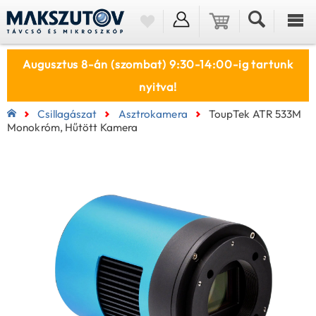
Augusztus 8-án (szombat) 9:30-14:00-ig tartunk
nyitva!
Csillagászat
Asztrokamera
ToupTek ATR 533M
Monokróm, Hűtött Kamera