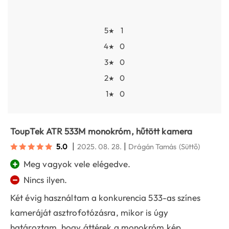
5
1
★
4
0
★
3
0
★
2
0
★
1
0
★
ToupTek ATR 533M monokróm, hűtött kamera
|
|
5.0
2025. 08. 28.
Drágán Tamás
(Süttő)
+
Meg vagyok vele elégedve.
−
Nincs ilyen.
Két évig használtam a konkurencia 533-as színes
kameráját asztrofotózásra, mikor is úgy
határoztam, hogy áttérek a monokróm kép