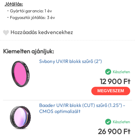
Jótállás:
• Gyártói garancia: 1 év
• Fogyasztói jótállás: 3 év
Hozzáadás kedvencekhez
Kiemelten ajánljuk:
Svbony UV/IR blokk szűrő (2")
Készleten
12 900 Ft
MEGVESZEM
Baader UV/IR blokk (CUT) szűrő (1.25") -
CMOS optimalizált
Készleten
26 900 Ft