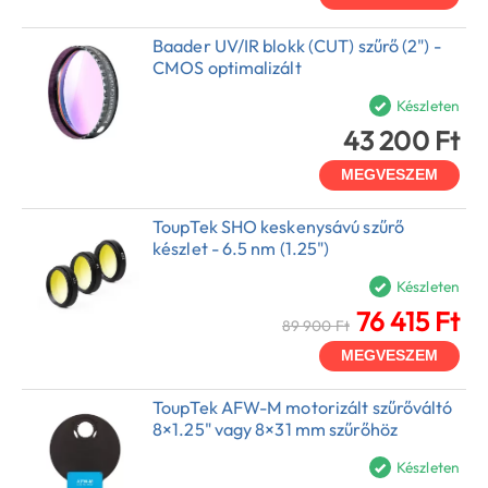
Baader UV/IR blokk (CUT) szűrő (2") -
CMOS optimalizált
Készleten
43 200 Ft
MEGVESZEM
ToupTek SHO keskenysávú szűrő
készlet - 6.5 nm (1.25")
Készleten
76 415 Ft
89 900 Ft
MEGVESZEM
ToupTek AFW-M motorizált szűrőváltó
8×1.25" vagy 8×31 mm szűrőhöz
Készleten