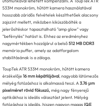
utómunkával lehetett kompenzálni. A ToupTek ATR
533M monokróm, hűtött kamera használatával
hosszabb záridős felvételek készíthetőek alacsony
zajszint mellett, miközben kiküszöbölték a
jelerősítéskor tapasztalható "amp glow" vagy
"befénylés" hatást is. Ehhez az eredményhez
nagymértékben hozzájárul a belső
512 MB DDR3
memória puffer, amely az adatforgalom
stabilitásának is a záloga.
ToupTek ATR 533M monokróm, hűtött kamera
érzékelője
16 mm képátlójával
, nagyobb látómezős
mélyég fotózáshoz is alkalmassá teszi. A
3.76 μm
pixelméret rövid fókuszú,
még nagy fényerejű
optikákhoz is ideális választást jelent. Mélyég
fotózáshoz is ideális, hiszen nagyon magas
(QE