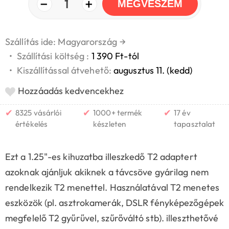
−
+
1
MEGVESZEM
Szállítás ide: Magyarország
→
•
Szállítási költség :
1 390 Ft-tól
•
Kiszállítással átvehető:
augusztus 11. (kedd)
Hozzáadás kedvencekhez
✔
✔
✔
8325 vásárlói
1000+ termék
17 év
értékelés
készleten
tapasztalat
Ezt a 1.25"-es kihuzatba illeszkedő T2 adaptert
azoknak ajánljuk akiknek a távcsöve gyárilag nem
rendelkezik T2 menettel. Használatával T2 menetes
eszközök (pl. asztrokamerák, DSLR fényképezőgépek
megfelelő T2 gyűrűvel, szűrőváltó stb). illeszthetővé