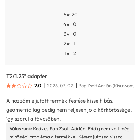
5
20
★
4
0
★
3
0
★
2
1
★
1
2
★
T2/1.25" adapter
|
|
2.0
2026. 07. 02.
Pap Zsolt Adrián
(Kisunyom)
A hozzám eljutott termék festése kissé hibás,
geometriailag pedig nem teljesen jó a körkörössége,
így szorul a távcsőben.
Válaszunk:
Kedves Pap Zsolt Adrián! Eddig nem volt még
minőségi probléma a termékkel. Kérem jutassa vissza