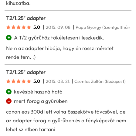
kihuzatba.
T2/1.25" adapter
|
|
5.0
2015. 09. 08.
Papp György
(Szentgotthárd)
+
A T/2 gyűrűhöz tökéletesen illeszkedik.
Nem az adapter hibája, hogy én rossz méretet
rendeltem. :)
T2/1.25" adapter
|
|
5.0
2015. 08. 21.
Csentes Zoltán
(Budapest)
+
kevésbé használható
−
mert forog a gyűrűben
canon eos 300d lett volna összekötve távcsővel, de
az adapter forog a gyűrűben és a fényképezőt nem
lehet szintben tartani