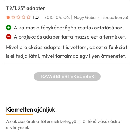
T2/1.25" adapter
|
|
1.0
2015. 04. 06.
Nagy Gábor
(Tiszapalkonya)
+
Alkalmas a fényképezőgép csatlakoztatásához.
−
A projekciós adaper tartalmazza ezt a terméket.
Mivel projekciós adaptert is vettem, az ezt a funkciót
is el tudja látni, mivel tartalmaz egy ilyen átmenetet.
TOVÁBBI ÉRTÉKELÉSEK
Kiemelten
ajánljuk
Az akciós árak a főtermékkel együtt történő vásárláskor
érvényesek!