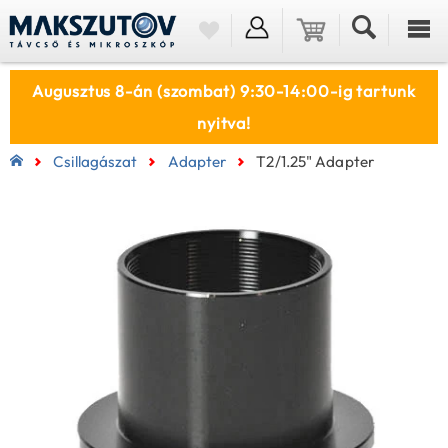
Augusztus 8-án (szombat) 9:30-14:00-ig tartunk
nyitva!
Csillagászat
Adapter
T2/1.25" Adapter