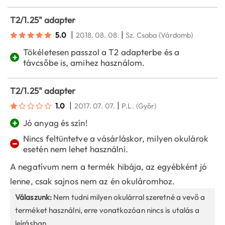
T2/1.25" adapter
|
|
5.0
2018. 08. 08.
Sz. Csaba
(Várdomb)
Tökéletesen passzol a T2 adapterbe és a
+
távcsőbe is, amihez használom.
T2/1.25" adapter
|
|
1.0
2017. 07. 07.
P.L.
(Győr)
+
Jó anyag és szín!
Nincs feltüntetve a vásárláskor, milyen okulárok
−
esetén nem lehet használni.
A negatívum nem a termék hibája, az egyébként jó
lenne, csak sajnos nem az én okuláromhoz.
Válaszunk:
Nem tudni milyen okulárral szeretné a vevő a
terméket használni, erre vonatkozóan nincs is utalás a
leírásban.