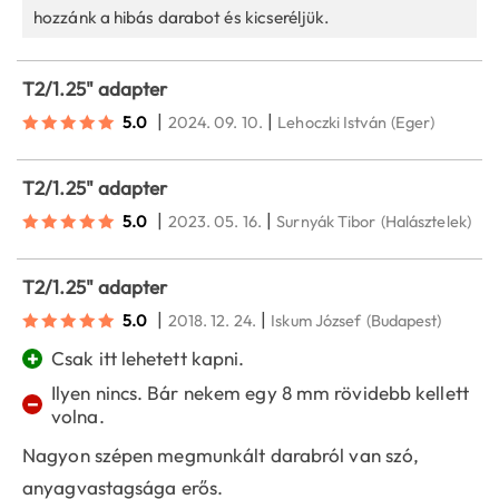
hozzánk a hibás darabot és kicseréljük.
T2/1.25" adapter
|
|
5.0
2024. 09. 10.
Lehoczki István
(Eger)
T2/1.25" adapter
|
|
5.0
2023. 05. 16.
Surnyák Tibor
(Halásztelek)
T2/1.25" adapter
|
|
5.0
2018. 12. 24.
Iskum József
(Budapest)
+
Csak itt lehetett kapni.
Ilyen nincs. Bár nekem egy 8 mm rövidebb kellett
−
volna.
Nagyon szépen megmunkált darabról van szó,
anyagvastagsága erős.