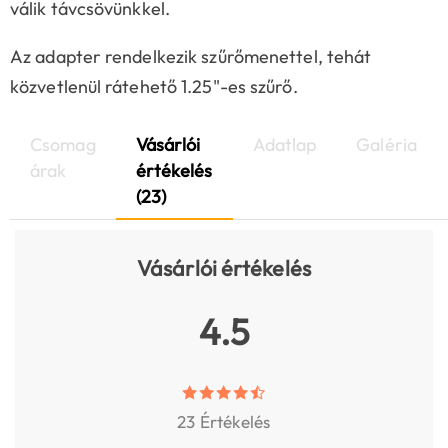
válik távcsövünkkel.
Az adapter rendelkezik szűrőmenettel, tehát
közvetlenül rátehető 1.25"-es szűrő.
Csomag
Vásárlói
Adatlap
Galéria
árak
értékelés
(23)
Vásárlói értékelés
4.5
23 Értékelés