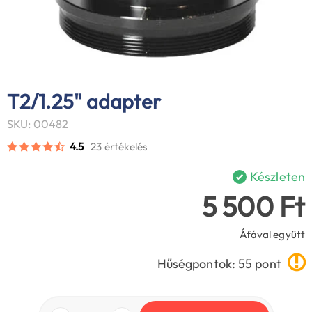
T2/1.25" adapter
SKU: 00482
4.5
23 értékelés
Készleten
5 500 Ft
Áfával együtt
Hűségpontok: 55 pont