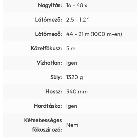
Nagyítás:
16 - 48 x
Látómező:
2.5 - 1.2 °
Látómező:
44 - 21 m (1000 m-en)
Közelfókusz:
5 m
Vízhatlan:
Igen
Súly:
1320 g
Hossz:
340 mm
Hordtáska:
Igen
Kétsebességes
Nem
fókuszírozó: