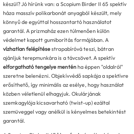
készül? Jó hírünk van: a Scopium Birder II 65 spektív
háza masszív polikarbonát anyagból készült, mely
könnyű de egyúttal hosszantartó használatot
garantál. A prizmaház ezen túlmenően külön
védelmet kapott gumiborítás formájában. A
vízhatlan felépítése
strapabíróvá teszi, bátran
ajánljuk terepmunkára is a távcsövet. A spektív
elforgatható tengelye mentén
ha éppen "oldalról"
szeretne belenézni. Objekívvédő sapkája a spektívre
erősíthető, így minimális az esélye, hogy használat
közben véletlenül elhagyjuk. Okulárjának
szemkagylója kicsavarható (twist-up) ezáltal
szemüveggel vagy anélkül is kényelmes betekintést
garantál.