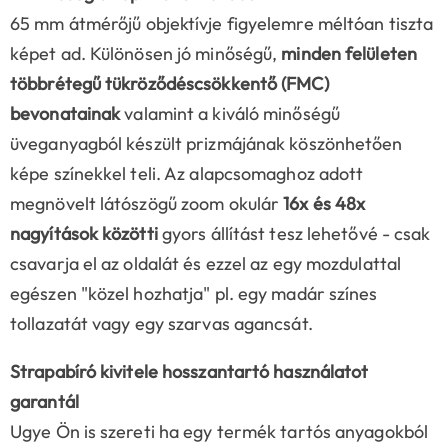
65 mm átmérőjű objektívje figyelemre méltóan tiszta
képet ad. Különösen jó minőségű,
minden felületen
többrétegű tükröződéscsökkentő (FMC)
bevonatainak
valamint a kiváló minőségű
üveganyagból készült prizmájának köszönhetően
képe színekkel teli. Az alapcsomaghoz adott
megnövelt látószögű zoom okulár
16x és 48x
nagyítások közötti
gyors állítást tesz lehetővé - csak
csavarja el az oldalát és ezzel az egy mozdulattal
egészen "közel hozhatja" pl. egy madár színes
tollazatát vagy egy szarvas agancsát.
Strapabíró kivitele hosszantartó használatot
garantál
Ugye Ön is szereti ha egy termék tartós anyagokból