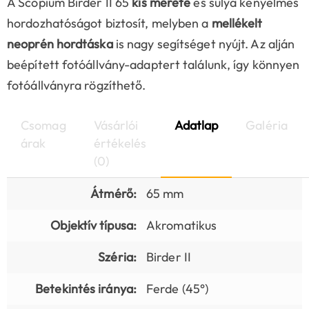
A Scopium Birder II 65
kis mérete
és súlya kényelmes
hordozhatóságot biztosít, melyben a
mellékelt
neoprén hordtáska
is nagy segítséget nyújt. Az alján
beépített fotóállvány-adaptert találunk, így könnyen
fotóállványra rögzíthető.
Csomag
Vásárlói
Adatlap
Galéria
árak
értékelés
(0)
Átmérő:
65 mm
Objektív típusa:
Akromatikus
Széria:
Birder II
Betekintés iránya:
Ferde (45°)