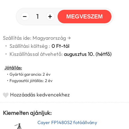
−
+
1
MEGVESZEM
Szállítás ide: Magyarország
→
•
Szállítási költség :
0 Ft-tól
•
Kiszállítással átvehető:
augusztus 10. (hétfő)
Jótállás:
• Gyártói garancia: 2 év
• Fogyasztói jótállás: 2 év
Hozzáadás kedvencekhez
Kiemelten ajánljuk:
Cayer FP1480S2 fotóállvány