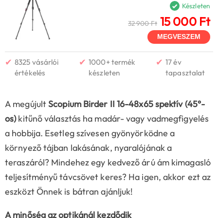
Készleten
15 000 Ft
32 900 Ft
MEGVESZEM
✔
✔
✔
8325 vásárlói
1000+ termék
17 év
értékelés
készleten
tapasztalat
A megújult
Scopium Birder II 16-48x65 spektív (45°-
os)
kitűnő választás ha madár- vagy vadmegfigyelés
a hobbija. Esetleg szívesen gyönyörködne a
környező tájban lakásának, nyaralójának a
teraszáról? Mindehez egy kedvező árú ám kimagasló
teljesítményű távcsövet keres? Ha igen, akkor ezt az
eszközt Önnek is bátran ajánljuk!
A minőség az optikánál kezdődik