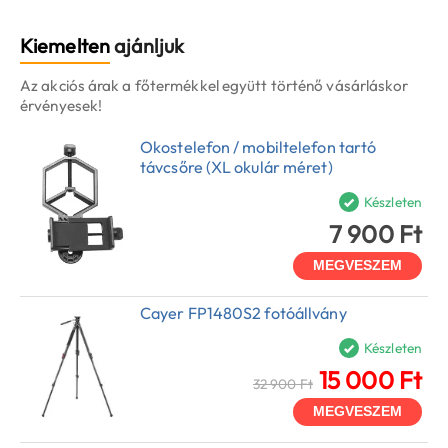
Kiemelten
ajánljuk
Az akciós árak a főtermékkel együtt történő vásárláskor
érvényesek!
Okostelefon / mobiltelefon tartó
távcsőre (XL okulár méret)
Készleten
7 900 Ft
MEGVESZEM
Cayer FP1480S2 fotóállvány
Készleten
15 000 Ft
32 900 Ft
MEGVESZEM