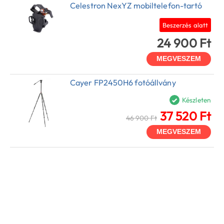
Celestron NexYZ mobiltelefon-tartó
Beszerzés alatt
24 900 Ft
MEGVESZEM
Cayer FP2450H6 fotóállvány
Készleten
37 520 Ft
46 900 Ft
MEGVESZEM