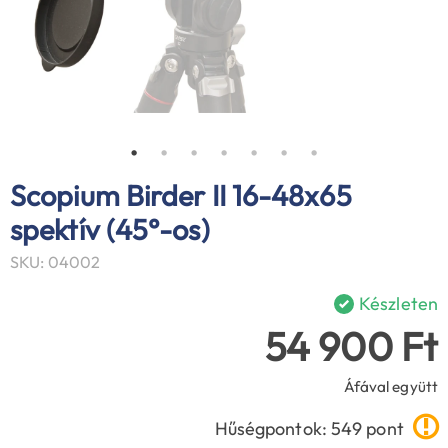
Scopium Birder II 16-48x65
spektív (45°-os)
SKU: 04002
Készleten
54 900 Ft
Áfával együtt
Hűségpontok: 549 pont