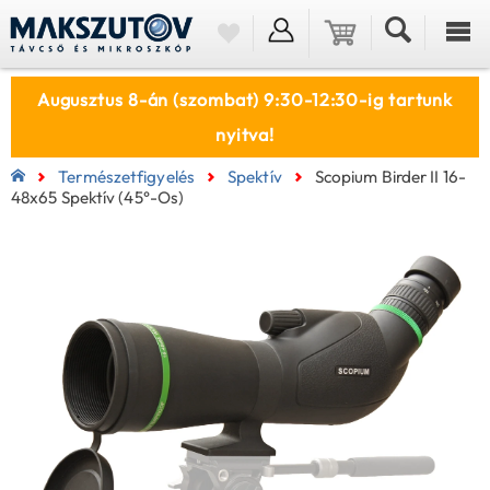
Augusztus 8-án (szombat) 9:30-12:30-ig tartunk
nyitva!
Természetfigyelés
Spektív
Scopium Birder II 16-
48x65 Spektív (45°-Os)