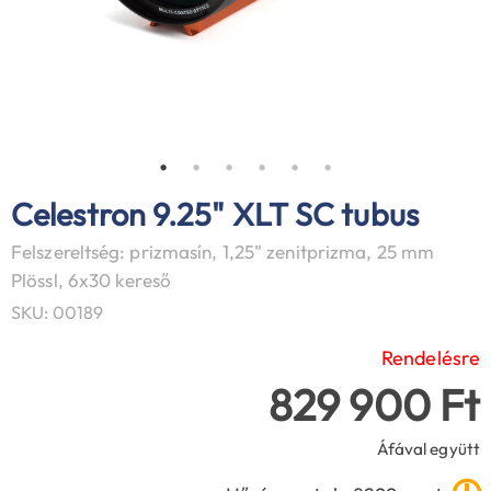
Celestron 9.25" XLT SC tubus
Felszereltség: prizmasín, 1,25" zenitprizma, 25 mm
Plössl, 6x30 kereső
SKU: 00189
Rendelésre
829 900 Ft
Áfával együtt