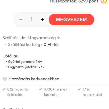
Hűségpontok: 8299 pont
−
+
1
MEGVESZEM
Szállítás ide: Magyarország
→
•
Szállítási költség :
0 Ft-tól
Jótállás:
• Gyártói garancia: 1 év
• Fogyasztói jótállás: 3 év
Hozzáadás kedvencekhez
✔
✔
✔
8321 vásárlói
1000+ termék
17 év
értékelés
készleten
tapasztalat