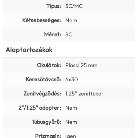
Típus:
SC/MC
Kétsebességes:
Nem
Méret:
SC
Alaptartozékok
Okulárok:
Plössl 25 mm
Keresőtávcső:
6x30
Zenitvégződés:
1.25" zenittükör
2"/1.25" adapter:
Nem
Tubusgyűrű:
Nem
Prizmasín:
Igen