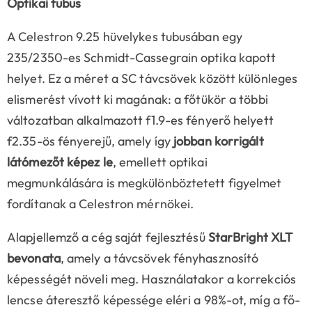
Optikai tubus
A Celestron 9.25 hüvelykes tubusában egy
235/2350-es Schmidt-Cassegrain optika kapott
helyet. Ez a méret a SC távcsövek között különleges
elismerést vívott ki magának: a főtükör a többi
változatban alkalmazott f1.9-es fényerő helyett
f2.35-ös fényerejű, amely így
jobban korrigált
látómezőt képez le
, emellett optikai
megmunkálására is megkülönböztetett figyelmet
fordítanak a Celestron mérnökei.
Alapjellemző a cég saját fejlesztésű
StarBright XLT
bevonata
, amely a távcsövek fényhasznosító
képességét növeli meg. Használatakor a korrekciós
lencse áteresztő képessége eléri a 98%-ot, míg a fő-