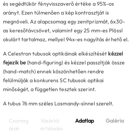
és segédtükör fényvisszaverő értéke a 95%-os
arányt. Ezen túlmenően a kép kontrasztját is
megnöveli. Az alapcsomag egy zenitprizmát, 6x30-
as keresőtávcsövet, valamint egy 25 mm-es Plössl
okulárt tartalmaz, mellyel 94x-es nagyítás érhető el.
A Celestron tubusok optikáinak elkészítését
kézzel
fejezik be
(hand-figuring) és kézzel passzítják össze
(hand-match) ennek köszönhetően rendre
felülmúlják a konkurens SC tubusok optikai
minőségét, a független tesztek szerint.
A tubus 76 mm széles Losmandy-sínnel szerelt.
Csomag
Vásárlói
Adatlap
Galéria
árak
értékelés