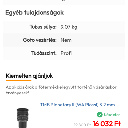
Egyéb tulajdonságok
Tubus súlya:
9.07 kg
Goto vezérlés:
Nem
Tudásszint:
Profi
Kiemelten
ajánljuk
Az akciós árak a főtermékkel együtt történő vásárláskor
érvényesek!
TMB Planetary II (WA Plössl) 3.2 mm
Készleten
16 032 Ft
19 800 Ft