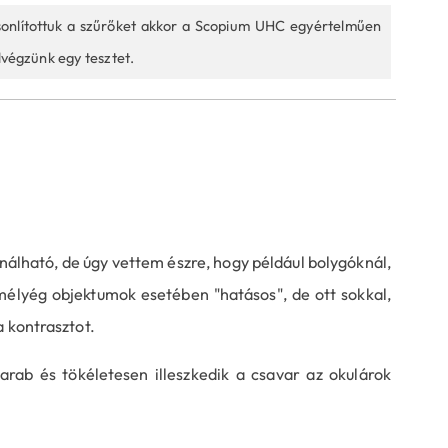
sonlítottuk a szűrőket akkor a Scopium UHC egyértelműen
lvégzünk egy tesztet.
ználható, de úgy vettem észre, hogy például bolygóknál,
mélyég objektumok esetében "hatásos", de ott sokkal,
a kontrasztot.
rab és tökéletesen illeszkedik a csavar az okulárok