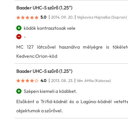
Baader UHC-S szűrő (1.25")
|
|
5.0
2014. 09. 20.
Vajkovics Hajnalka
(Sopron)
+
ködök kontrasztosak vele
−
-
MC 127 látcsővel használva mélyégre is tökélet
Kedvenc:Orion-köd
Baader UHC-S szűrő (1.25")
|
|
4.0
2013. 08. 23.
Vén Attila
(Kalocsa)
+
Szépen kiemeli a ködöket.
Elsőként a Trifid-ködnél és a Lagúna-ködnél vetet
objektumok a szűrővel.