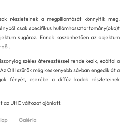
zok részleteinek a megpillantását könnyitik meg.
ényből csak specifikus hullámhossztartomány(oka)t
jektum sugároz. Ennek köszönhetően az objektum
rből.
zonylag széles áteresztéssel rendelkezik, ezáltal a
. Az OIII szűrők még keskenyebb sávban engedik át a
ok fényét, cserébe a diffúz ködök részleteinek
t az UHC változat ajánlott.
lap
Galéria