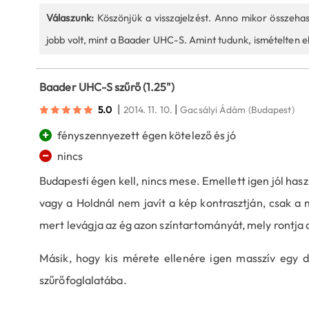
Válaszunk:
Köszönjük a visszajelzést. Anno mikor összeha
jobb volt, mint a Baader UHC-S. Amint tudunk, ismételten e
Baader UHC-S szűrő (1.25")
|
|
5.0
2014. 11. 10.
Gacsályi Ádám
(Budapest)
+
fényszennyezett égen kötelező és jó
−
nincs
Budapesti égen kell, nincs mese. Emellett igen jól has
vagy a Holdnál nem javít a kép kontrasztján, csak a 
mert levágja az ég azon színtartományát, mely rontja 
Másik, hogy kis mérete ellenére igen masszív egy da
szűrőfoglalatába.