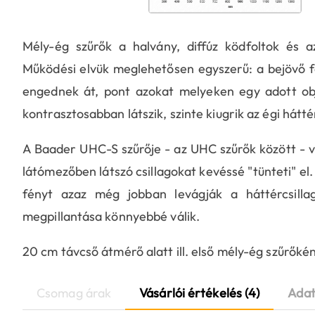
Mély-ég szűrők a halvány, diffúz ködfoltok és a
Működési elvük meglehetősen egyszerű: a bejövő f
engednek át, pont azokat melyeken egy adott ob
kontrasztosabban látszik, szinte kiugrik az égi hátté
A Baader UHC-S szűrője - az UHC szűrők között - vis
látómezőben látszó csillagokat kevéssé "tünteti" el
fényt azaz még jobban levágják a háttércsillag
megpillantása könnyebbé válik.
20 cm távcső átmérő alatt ill. első mély-ég szűrőkén
Csomag árak
Vásárlói értékelés (4)
Adat