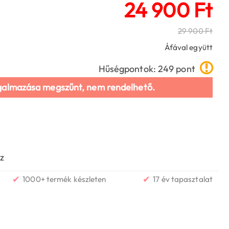
24 900 Ft
29 900 Ft
Áfával együtt
Hűségpontok: 249 pont
galmazása megszűnt, nem rendelhető.
z
✔
✔
1000+ termék készleten
17 év tapasztalat