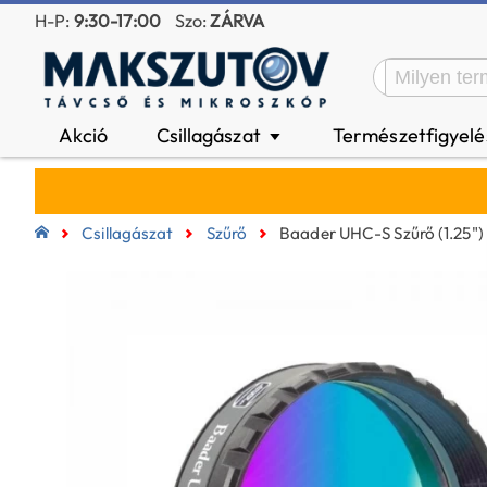
H-P:
9:30-17:00
Szo:
ZÁRVA
Akció
Csillagászat
Természetfigyel
▼
Csillagászat
Szűrő
Baader UHC-S Szűrő (1.25")