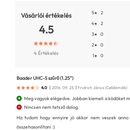
5
2
★
Vásárlói értékelés
4
2
★
4.5
3
0
★
2
0
★
4 Értékelés
1
0
★
Baader UHC-S szűrő (1.25")
|
|
4.0
2016. 09. 23.
Fridrich János
(Celldömölk)
+
Meg vagyok elégedve. Jobban kiemeli a ködöket m
−
Nincsen nem tetsző dolog.
Ha tudom hogy ennyire jó akkor nem veszek anno 
összehasonlítani :)