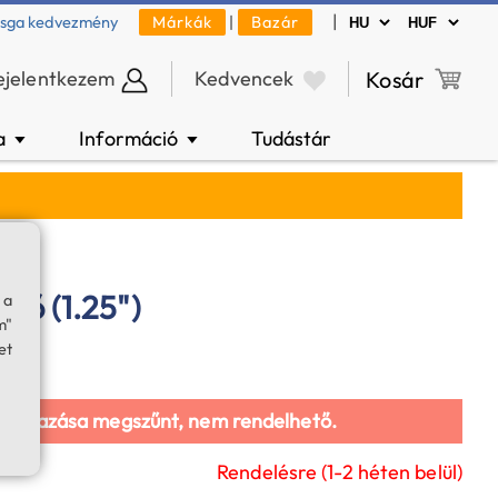
|
zsga kedvezmény
Márkák
|
Bazár
ejelentkezem
Kedvencek
Kosár
a
Információ
Tudástár
▼
▼
rő (1.25")
 a
m"
et
galmazása megszűnt, nem rendelhető.
Rendelésre (1-2 héten belül)