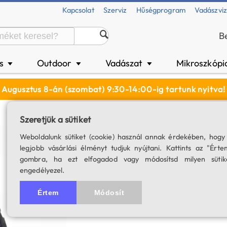
Kapcsolat
Szerviz
Hűségprogram
Vadászvi
B
és
Outdoor
Vadászat
Mikroszkópi
▼
▼
▼
Augusztus 8-án (szombat) 9:30-14:00-ig tartunk nyitva!
Szeretjük a sütiket
Baader UHC-S szű
Weboldalunk sütiket (cookie) használ annak érdekében, hogy
legjobb vásárlási élményt tudjuk nyújtani. Kattints az "Érte
SKU: 00070
gombra, ha ezt elfogadod vagy módosítsd milyen sütik
engedélyezel.
4.5
4 értékelés
A termék for
Értem
Módosít