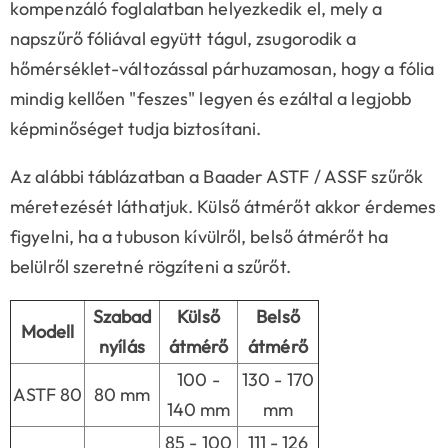
kompenzáló foglalatban helyezkedik el, mely a
napszűrő fóliával együtt tágul, zsugorodik a
hőmérséklet-változással párhuzamosan, hogy a fólia
mindig kellően "feszes" legyen és ezáltal a legjobb
képminőséget tudja biztosítani.
Az alábbi táblázatban a Baader ASTF / ASSF szűrők
méretezését láthatjuk. Külső átmérőt akkor érdemes
figyelni, ha a tubuson kívülről, belső átmérőt ha
belülről szeretné rögzíteni a szűrőt.
Szabad
Külső
Belső
Modell
nyílás
átmérő
átmérő
100 -
130 - 170
ASTF 80
80 mm
140 mm
mm
85 - 100
111 - 126