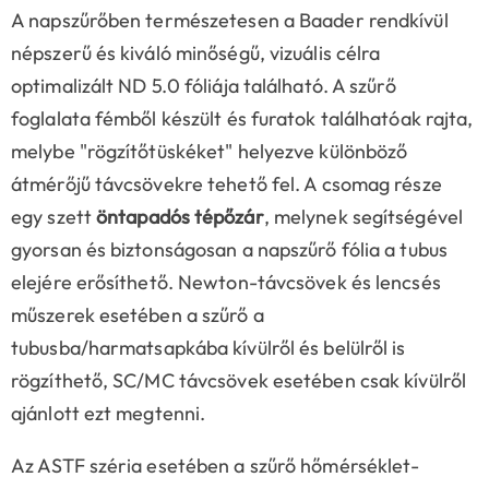
A napszűrőben természetesen a Baader rendkívül
népszerű és kiváló minőségű, vizuális célra
optimalizált ND 5.0 fóliája található. A szűrő
foglalata fémből készült és furatok találhatóak rajta,
melybe "rögzítőtüskéket" helyezve különböző
átmérőjű távcsövekre tehető fel. A csomag része
egy szett
öntapadós tépőzár
, melynek segítségével
gyorsan és biztonságosan a napszűrő fólia a tubus
elejére erősíthető. Newton-távcsövek és lencsés
műszerek esetében a szűrő a
tubusba/harmatsapkába kívülről és belülről is
rögzíthető, SC/MC távcsövek esetében csak kívülről
ajánlott ezt megtenni.
Az ASTF széria esetében a szűrő hőmérséklet-