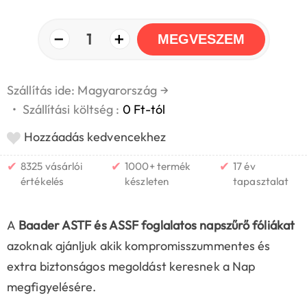
−
+
1
MEGVESZEM
Szállítás ide: Magyarország
→
•
Szállítási költség :
0 Ft-tól
Hozzáadás kedvencekhez
✔
✔
✔
8325 vásárlói
1000+ termék
17 év
értékelés
készleten
tapasztalat
A
Baader ASTF és ASSF foglalatos napszűrő fóliákat
azoknak ajánljuk akik kompromisszummentes és
extra biztonságos megoldást keresnek a Nap
megfigyelésére.