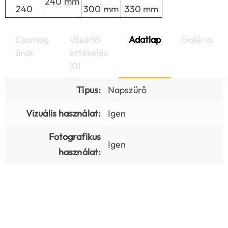
240 mm
240
300 mm
330 mm
Csomag
Vásárlói
Adatlap
Galéria
árak
értékelés
(0)
Típus:
Napszűrő
Vizuális használat:
Igen
Fotografikus
Igen
használat: