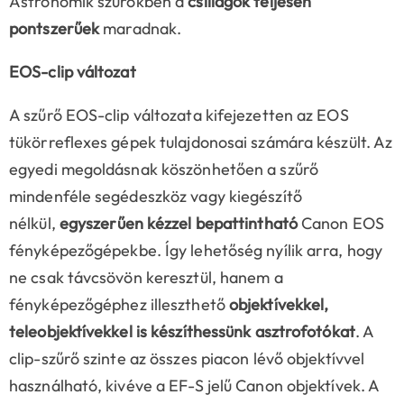
Astronomik szűrőkben a
csillagok teljesen
pontszerűek
maradnak.
EOS-clip változat
A szűrő EOS-clip változata kifejezetten az EOS
tükörreflexes gépek tulajdonosai számára készült. Az
egyedi megoldásnak köszönhetően a szűrő
mindenféle segédeszköz vagy kiegészítő
nélkül,
egyszerűen kézzel bepattintható
Canon EOS
fényképezőgépekbe. Így lehetőség nyílik arra, hogy
ne csak távcsövön keresztül, hanem a
fényképezőgéphez illeszthető
objektívekkel,
teleobjektívekkel is készíthessünk asztrofotókat
. A
clip-szűrő szinte az összes piacon lévő objektívvel
használható, kivéve a EF-S jelű Canon objektívek. A