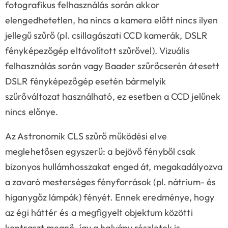
fotografikus felhasználás során akkor
elengedhetetlen, ha nincs a kamera előtt nincs ilyen
jellegű szűrő (pl. csillagászati CCD kamerák, DSLR
fényképezőgép eltávolított szűrővel). Vizuális
felhasználás során vagy Baader szűrőcserén átesett
DSLR fényképezőgép esetén bármelyik
szűrőváltozat használható, ez esetben a CCD jelűnek
nincs előnye.
Az Astronomik CLS szűrő működési elve
meglehetősen egyszerű: a bejövő fényből csak
bizonyos hullámhosszakat enged át, megakadályozva
a zavaró mesterséges fényforrások (pl. nátrium- és
higanygőz lámpák) fényét. Ennek eredménye, hogy
az égi háttér és a megfigyelt objektum közötti
kontraszt megnő, így a halvány részletek is