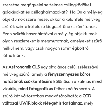
szeretne megfigyelni sejtelmes csillagködöket,
galaxisokat és csillaghalmazokat? Ha Ön a mély-ég
objektumok szerelmese, akkor a különféle mély-ég
szűrők szinte kötelező kiegészítőnek számítanak.
Ezen szűrők használatával a mély-ég objektumok
olyan részleteket is megmutatnak, amelyeket szűrő
nélkül nem, vagy csak nagyon sötét égboltról
láthatnánk.
Az
Astronomik CLS
egy általános célú, szélessávú
mély-ég szűrő, amely a
fényszennyezés káros
hatásának csökkentésére
különösen alkalmas
mind
vizuális, mind fotografikus
felhasználás során. A
szűrő két változatban megvásárolható: a
CCD
változat UV/IR blokk réteget is tartalmaz
, mely