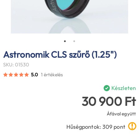
Astronomik CLS szűrő (1.25")
SKU: 01530
5.0
1 értékelés
Készleten
30 900 Ft
Áfával együtt
Hűségpontok: 309 pont