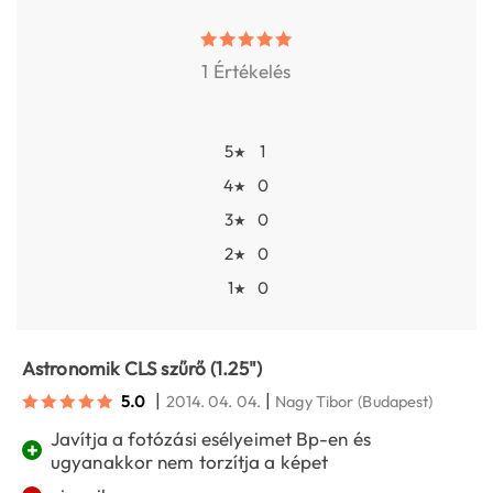
1 Értékelés
5
1
★
4
0
★
3
0
★
2
0
★
1
0
★
Astronomik CLS szűrő (1.25")
|
|
5.0
2014. 04. 04.
Nagy Tibor
(Budapest)
Javítja a fotózási esélyeimet Bp-en és
+
ugyanakkor nem torzítja a képet