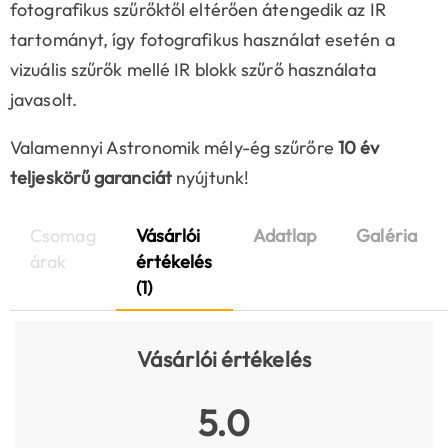
fotografikus szűrőktől eltérően átengedik az IR
tartományt, így fotografikus használat esetén a
vizuális szűrők mellé IR blokk szűrő használata
javasolt.
Valamennyi Astronomik mély-ég szűrőre
10 év
teljeskörű garanciát
nyújtunk!
Csomag
Vásárlói
Adatlap
Galéria
árak
értékelés
(1)
Vásárlói értékelés
5.0