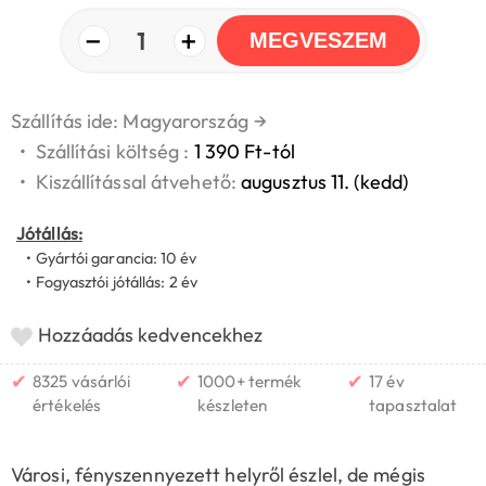
−
+
1
MEGVESZEM
Szállítás ide: Magyarország
→
•
Szállítási költség :
1 390 Ft-tól
•
Kiszállítással átvehető:
augusztus 11. (kedd)
Jótállás:
• Gyártói garancia: 10 év
• Fogyasztói jótállás: 2 év
Hozzáadás kedvencekhez
✔
✔
✔
8325 vásárlói
1000+ termék
17 év
értékelés
készleten
tapasztalat
Városi, fényszennyezett helyről észlel, de mégis