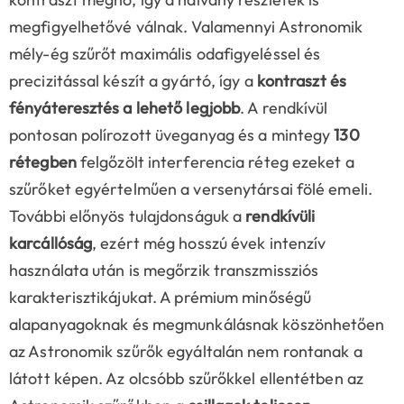
megfigyelhetővé válnak. Valamennyi Astronomik
mély-ég szűrőt maximális odafigyeléssel és
precizitással készít a gyártó, így a
kontraszt és
fényáteresztés a lehető legjobb
. A rendkívül
pontosan polírozott üveganyag és a mintegy
130
rétegben
felgőzölt interferencia réteg ezeket a
szűrőket egyértelműen a versenytársai fölé emeli.
További előnyös tulajdonságuk a
rendkívüli
karcállóság
, ezért még hosszú évek intenzív
használata után is megőrzik transzmissziós
karakterisztikájukat. A prémium minőségű
alapanyagoknak és megmunkálásnak köszönhetően
az Astronomik szűrők egyáltalán nem rontanak a
látott képen. Az olcsóbb szűrőkkel ellentétben az