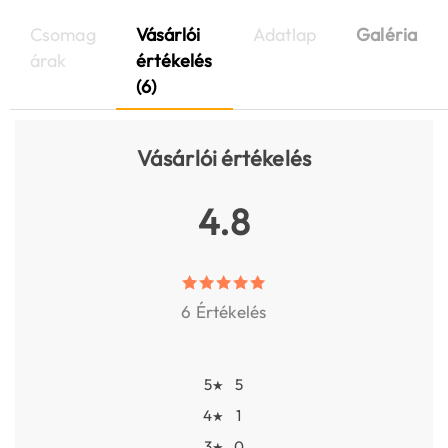
Csomag
Vásárlói
Adatlap
Galéria
árak
értékelés
(6)
Vásárlói értékelés
4.8
6 Értékelés
5
5
★
4
1
★
3
0
★