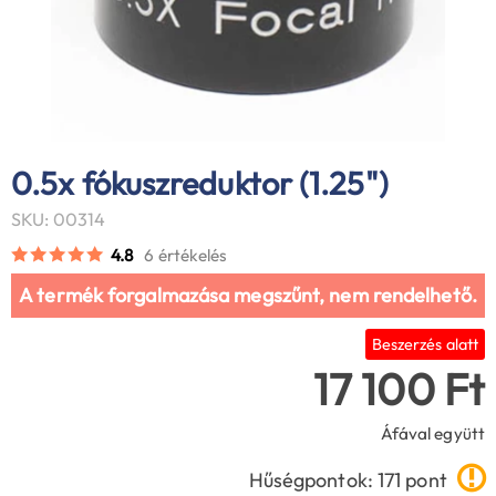
0.5x fókuszreduktor (1.25")
SKU: 00314
4.8
6 értékelés
A termék forgalmazása megszűnt, nem rendelhető.
Beszerzés alatt
17 100 Ft
Áfával együtt
Hűségpontok: 171 pont