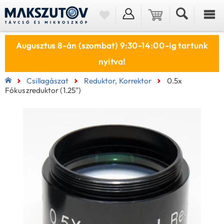
Augusztus 8-án (szombat) 9:30-14:00-ig tartunk
nyitva!
Csillagászat
Reduktor, Korrektor
0.5x
Fókuszreduktor (1.25")