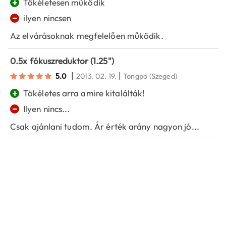
+
Tökéletesen működik
−
ilyen nincsen
Az elvárásoknak megfelelően működik.
0.5x fókuszreduktor (1.25")
|
|
5.0
2013. 02. 19.
Tongpo
(Szeged)
+
Tökéletes arra amire kitalálták!
−
Ilyen nincs...
Csak ajánlani tudom. Ár érték arány nagyon jó...