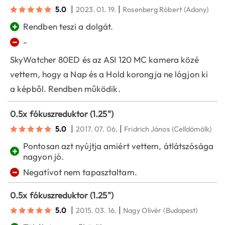
|
|
5.0
2023. 01. 19.
Rosenberg Róbert
(Adony)
+
Rendben teszi a dolgát.
−
-
SkyWatcher 80ED és az ASI 120 MC kamera közé
vettem, hogy a Nap és a Hold korongja ne lógjon ki
a képből. Rendben működik.
0.5x fókuszreduktor (1.25")
|
|
5.0
2017. 07. 06.
Fridrich János
(Celldömölk)
Pontosan azt nyújtja amiért vettem, átlátszósága
+
nagyon jó.
−
Negatívot nem tapasztaltam.
0.5x fókuszreduktor (1.25")
|
|
5.0
2015. 03. 16.
Nagy Olivér
(Budapest)