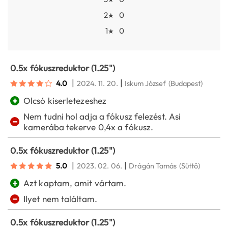
2
0
★
1
0
★
0.5x fókuszreduktor (1.25")
|
|
4.0
2024. 11. 20.
Iskum József
(Budapest)
+
Olcsó kiserletezeshez
Nem tudni hol adja a fókusz felezést. Asi
−
kamerába tekerve 0,4x a fókusz.
0.5x fókuszreduktor (1.25")
|
|
5.0
2023. 02. 06.
Drágán Tamás
(Süttő)
+
Azt kaptam, amit vártam.
−
Ilyet nem találtam.
0.5x fókuszreduktor (1.25")