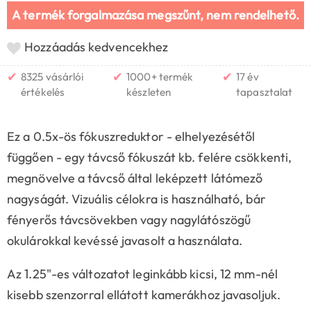
A termék forgalmazása megszűnt, nem rendelhető.
Hozzáadás kedvencekhez
✔
✔
✔
8325 vásárlói
1000+ termék
17 év
értékelés
készleten
tapasztalat
Ez a 0.5x-ös fókuszreduktor - elhelyezésétől
függően - egy távcső fókuszát kb. felére csökkenti,
megnövelve a távcső által leképzett látómező
nagyságát. Vizuális célokra is használható, bár
fényerős távcsövekben vagy nagylátószögű
okulárokkal kevéssé javasolt a használata.
Az 1.25"-es változatot leginkább kicsi, 12 mm-nél
kisebb szenzorral ellátott kamerákhoz javasoljuk.