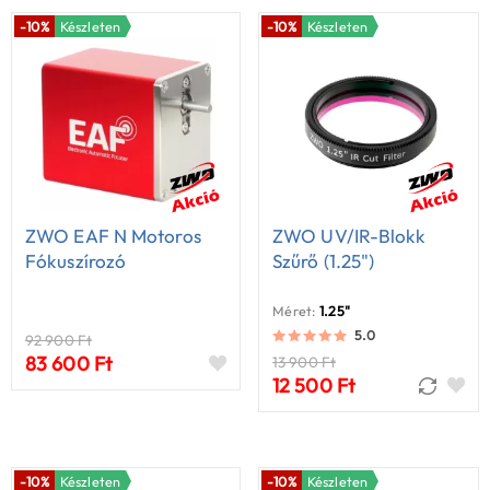
-10%
Készleten
-10%
Készleten
ZWO EAF N Motoros
ZWO UV/IR-Blokk
Fókuszírozó
Szűrő (1.25")
Méret:
1.25"
5.0
92 900 Ft
83 600 Ft
13 900 Ft
12 500 Ft
-10%
Készleten
-10%
Készleten