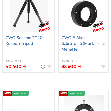
ZWO Seestar TC20
ZWO Fiókos
Karbon Tripod
Szűrőtartó (Mark II) T2
Menettel
44 900 Ft
42 900 Ft
40 400 Ft
38 600 Ft
-10%
Készleten
-10%
Készleten