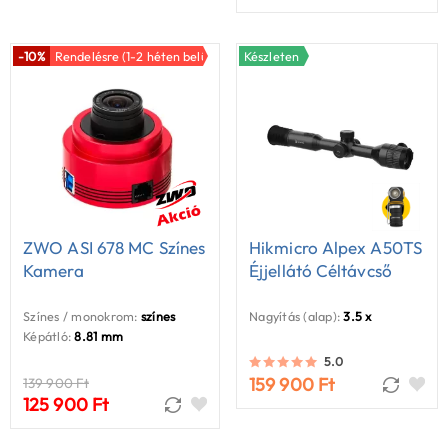
-10%
Rendelésre (1-2 héten belül)
Készleten
ZWO ASI 678 MC Színes
Hikmicro Alpex A50TS
Kamera
Éjjellátó Céltávcső
Színes / monokrom:
színes
Nagyítás (alap):
3.5 x
Képátló:
8.81 mm
5.0
159 900 Ft
139 900 Ft
125 900 Ft