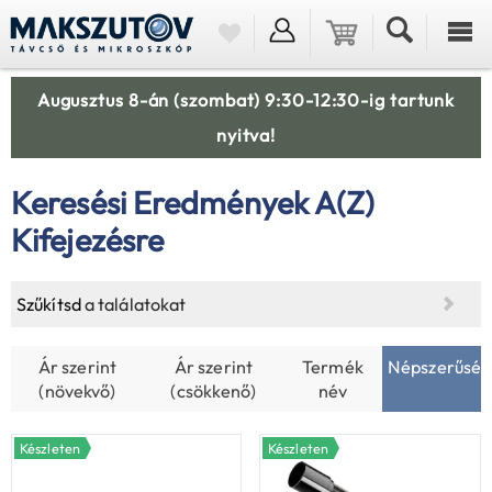
Augusztus 8-án (szombat) 9:30-12:30-ig tartunk
nyitva!
Keresési Eredmények A(z)
Kifejezésre
Szűkítsd
a találatokat
Ár szerint
Ár szerint
Termék
Népszerűség
(növekvő)
(csökkenő)
név
Készleten
Készleten