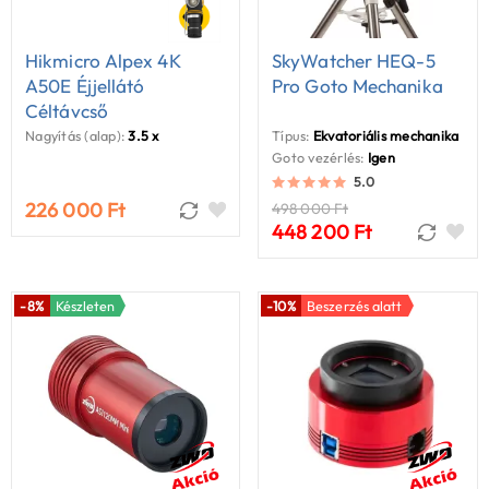
Hikmicro Alpex 4K
SkyWatcher HEQ-5
A50E Éjjellátó
Pro Goto Mechanika
Céltávcső
Nagyítás (alap):
3.5 x
Típus:
Ekvatoriális mechanika
Goto vezérlés:
Igen
5.0
226 000 Ft
498 000 Ft
448 200 Ft
-8%
Készleten
-10%
Beszerzés alatt