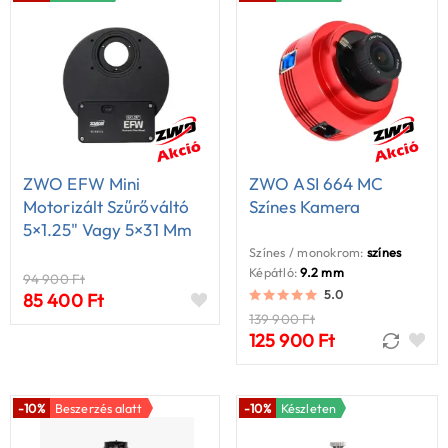
ZWO EFW Mini
ZWO ASI 664 MC
Motorizált Szűrőváltó
Színes Kamera
5×1.25" Vagy 5×31 Mm
Szűrőhöz (USB-C)
Színes / monokrom:
színes
Képátló:
9.2 mm
94 900 Ft
5.0
85 400 Ft
139 900 Ft
125 900 Ft
-10%
Beszerzés alatt
-10%
Készleten