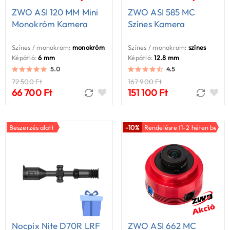
ZWO ASI 120 MM Mini
ZWO ASI 585 MC
Monokróm Kamera
Színes Kamera
Színes / monokrom:
monokróm
Színes / monokrom:
színes
Képátló:
6 mm
Képátló:
12.8 mm
5.0
4.5
72 500 Ft
167 900 Ft
66 700 Ft
151 100 Ft
Beszerzés alatt
-10%
Rendelésre (1-2 héten belül)
Nocpix Nite D70R LRF
ZWO ASI 662 MC