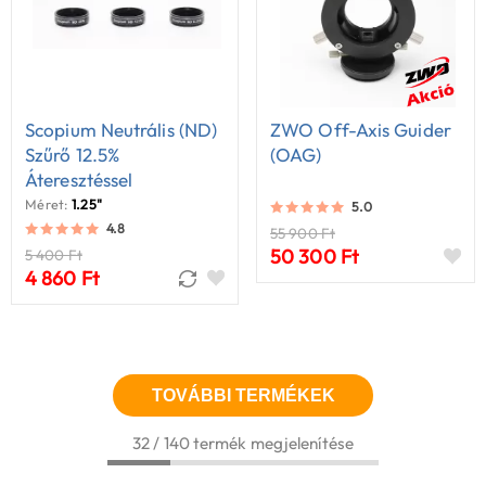
Scopium Neutrális (ND)
ZWO Off-Axis Guider
Szűrő 12.5%
(OAG)
Áteresztéssel
Méret:
1.25"
5.0
4.8
55 900 Ft
50 300 Ft
5 400 Ft
4 860 Ft
TOVÁBBI TERMÉKEK
32 / 140 termék megjelenítése