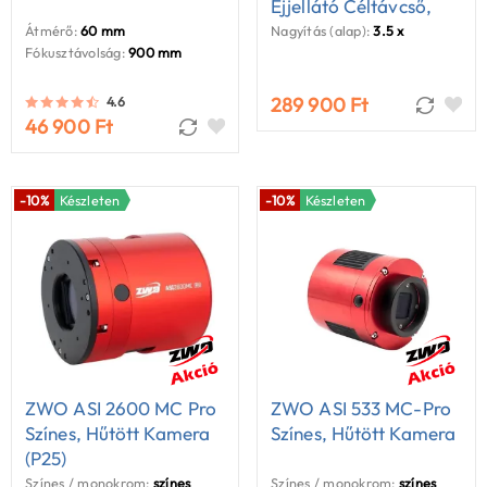
Éjjellátó Céltávcső,
Távolságmérővel
Átmérő:
60 mm
Nagyítás (alap):
3.5 x
Fókusztávolság:
900 mm
289 900 Ft
4.6
46 900 Ft
-10%
Készleten
-10%
Készleten
ZWO ASI 2600 MC Pro
ZWO ASI 533 MC-Pro
Színes, Hűtött Kamera
Színes, Hűtött Kamera
(P25)
Színes / monokrom:
színes
Színes / monokrom:
színes