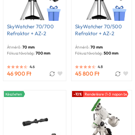
SkyWatcher 70/700
SkyWatcher 70/500
Refraktor + AZ-2
Refraktor + AZ-2
Átmérő:
70 mm
Átmérő:
70 mm
Fókusztávolság:
700 mm
Fókusztávolság:
500 mm
4.6
4.8
46 900 Ft
45 800 Ft
Készleten
-10%
Rendelésre (1-3 napon belül)