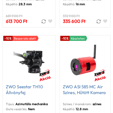
Képátló:
28.3 mm
Képátló:
16 mm
681 900 Ft
372 900 Ft
613 700 Ft
335 600 Ft
-10%
Beszerzés alatt
-10%
Készleten
ZWO Seestar TH10
ZWO ASI 585 MC Air
Állványfej
Színes, Hűtött Kamera
Típus:
Azimutális mechanika
Színes / monokrom:
színes
Goto vezérlés:
Nem
Képátló:
12.8 mm