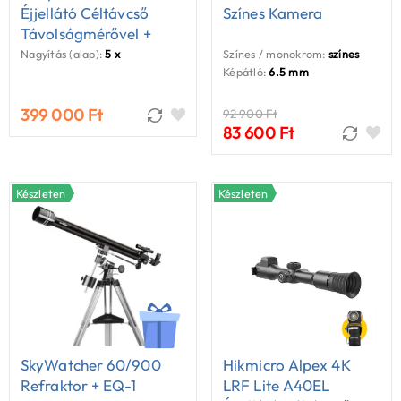
Éjjellátó Céltávcső
Színes Kamera
Távolságmérővel +
IR940 Infravető
Nagyítás (alap):
5 x
Színes / monokrom:
színes
Képátló:
6.5 mm
399 000 Ft
92 900 Ft
83 600 Ft
Készleten
Készleten
SkyWatcher 60/900
Hikmicro Alpex 4K
Refraktor + EQ-1
LRF Lite A40EL