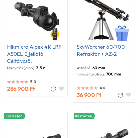
Hikmicro Alpex 4K LRF
SkyWatcher 60/700
A50EL Éjjellátó
Refraktor + AZ-2
Céltávcső,
Távolságmérővel
Nagyítás (alap):
3.5 x
Átmérő:
60 mm
Fókusztávolság:
700 mm
5.0
286 900 Ft
4.6
36 900 Ft
Készleten
Készleten