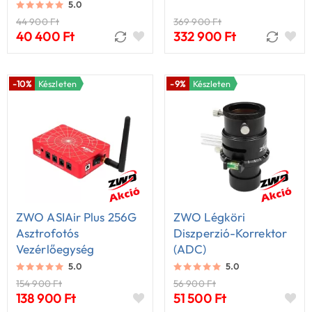
5.0
44 900 Ft
369 900 Ft
40 400 Ft
332 900 Ft
-10%
Készleten
-9%
Készleten
ZWO ASIAir Plus 256G
ZWO Légköri
Asztrofotós
Diszperzió-Korrektor
Vezérlőegység
(ADC)
5.0
5.0
154 900 Ft
56 900 Ft
138 900 Ft
51 500 Ft