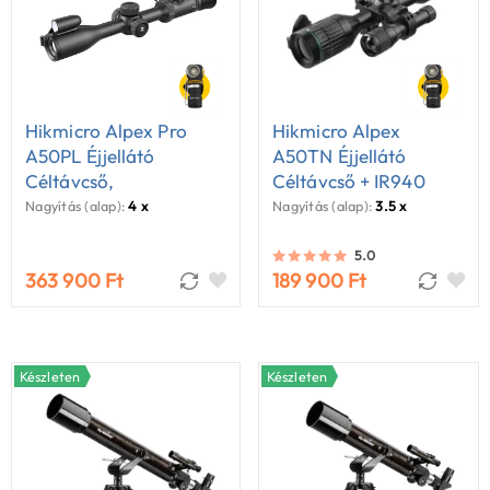
Hikmicro Alpex Pro
Hikmicro Alpex
A50PL Éjjellátó
A50TN Éjjellátó
Céltávcső,
Céltávcső + IR940
Távolságmérővel (LRF)
Infravető
Nagyítás (alap):
4 x
Nagyítás (alap):
3.5 x
5.0
363 900 Ft
189 900 Ft
Készleten
Készleten