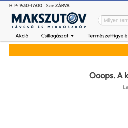
H-P:
9:30-17:00
Szo:
ZÁRVA
Akció
Csillagászat
Természetfigyel
▼
Ooops. A k
Le