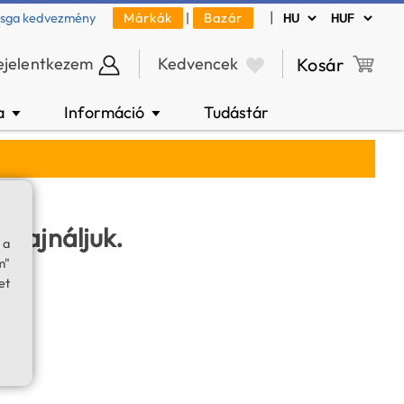
|
zsga kedvezmény
Márkák
|
Bazár
ejelentkezem
Kedvencek
Kosár
a
Információ
Tudástár
▼
▼
 sajnáljuk.
 a
m"
et.
et