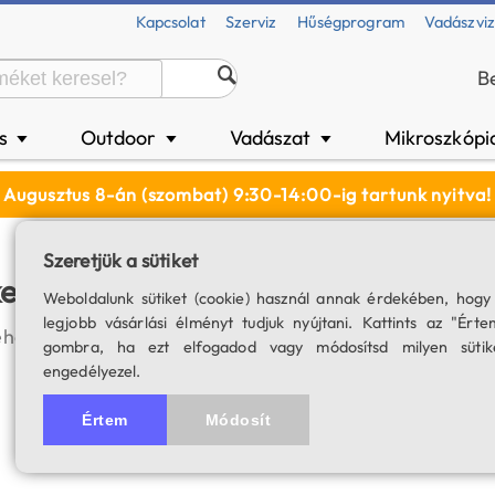
Kapcsolat
Szerviz
Hűségprogram
Vadászvi
B
és
Outdoor
Vadászat
Mikroszkópi
▼
▼
▼
Augusztus 8-án (szombat) 9:30-14:00-ig tartunk nyitva!
Szeretjük a sütiket
eresett oldal nem található. Nagyon
Weboldalunk sütiket (cookie) használ annak érdekében, hogy
legjobb vásárlási élményt tudjuk nyújtani. Kattints az "Érte
het, hogy a kért oldalt eltávolítottuk, vagy elírtad a cím
gombra, ha ezt elfogadod vagy módosítsd milyen sütik
engedélyezel.
Értem
Módosít
VISSZA A KEZDŐLAPRA